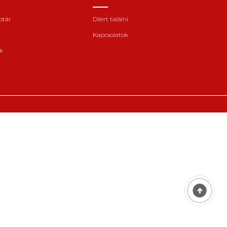
ptár
Dílert találni
Kapcsolatok
k