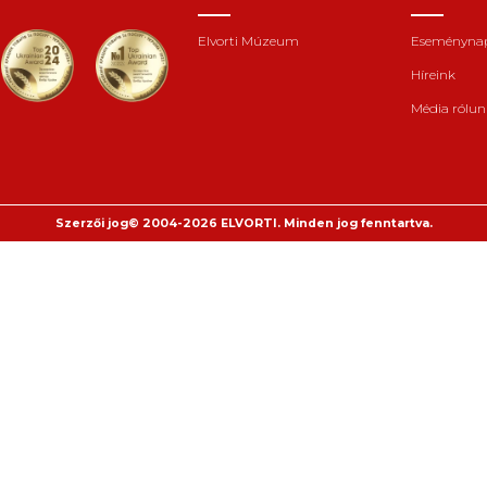
Elvorti Múzeum
Eseményna
igen
Híreink
nem
Média rólun
Szerzői jog© 2004-2026 ELVORTI. Minden jog fenntartva.