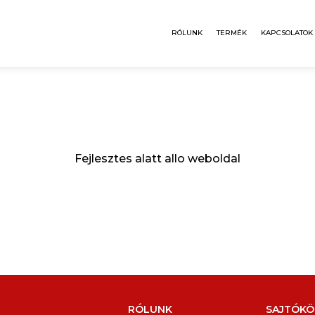
RÓLUNK
TERMÉK
KAPCSOLATOK
Fejlesztes alatt allo weboldal
RÓLUNK
SAJTÓKÖ
Hallottál már az Elvorti márkáról?