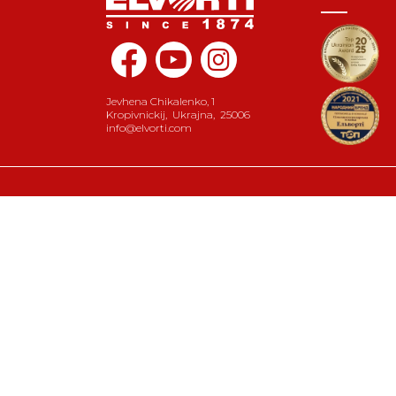
Jevhena Chikalenko, 1
Kropivnickij
,
Ukrajna
,
25006
info@elvorti.com