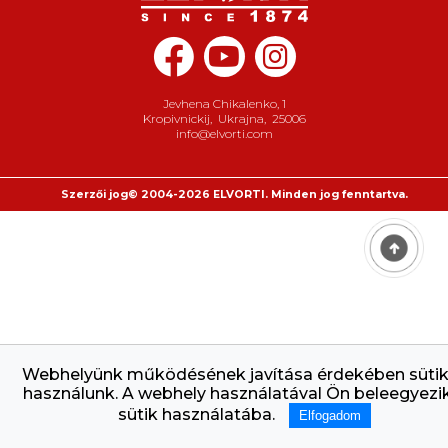
Jevhena Chikalenko, 1
Kropivnickij
,
Ukrajna
,
25006
info@elvorti.com
Szerzői jog© 2004-2026 ELVORTI. Minden jog fenntartva.
Webhelyünk működésének javítása érdekében sütik
használunk. A webhely használatával Ön beleegyezi
sütik használatába.
Elfogadom