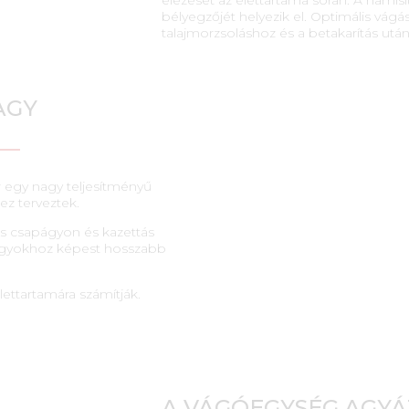
bélyegzőjét helyezik el. Optimális vág
talajmorzsoláshoz és a betakarítás ut
AGY
r egy nagy teljesítményű
z terveztek.
ós csapágyon és kazettás
yagyokhoz képest hosszabb
ettartamára számítják.
A VÁGÓEGYSÉG AGYÁ