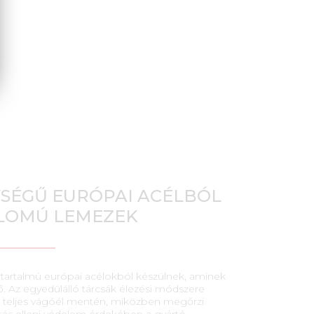
SÉGŰ EURÓPAI ACÉLBÓL
ALOMÚ LEMEZEK
artalmú európai acélokból készülnek, aminek
. Az egyedülálló tárcsák élezési módszere
 a teljes vágóél mentén, miközben megőrzi
ítás elleni védelem érdekében a gyártó