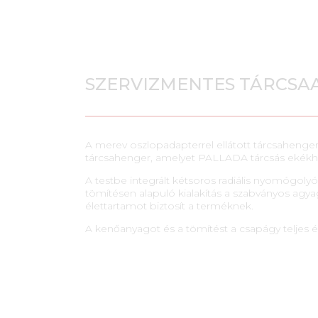
SZERVIZMENTES TÁRCSA
A merev oszlopadapterrel ellátott tárcsahenge
tárcsahenger, amelyet PALLADA tárcsás ekékhe
A testbe integrált kétsoros radiális nyomógoly
tömítésen alapuló kialakítás a szabványos ag
élettartamot biztosít a terméknek.
A kenőanyagot és a tömítést a csapágy teljes él