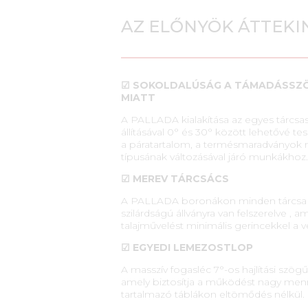
AZ ELŐNYÖK ÁTTEKI
☑ SOKOLDALÚSÁG A TÁMADÁSSZ
MIATT
A PALLADA kialakítása az egyes tárcsa
állításával 0° és 30° között lehetővé tes
a páratartalom, a termésmaradványok 
típusának változásával járó munkákhoz.
☑ MEREV TÁRCSÁCS
A PALLADA boronákon minden tárcsa e
szilárdságú állványra van felszerelve , a
talajművelést minimális gerincekkel a v
☑ EGYEDI LEMEZOSTLOP
A masszív fogasléc 7°-os hajlítási szögű
amely biztosítja a működést nagy men
tartalmazó táblákon eltömődés nélkül.