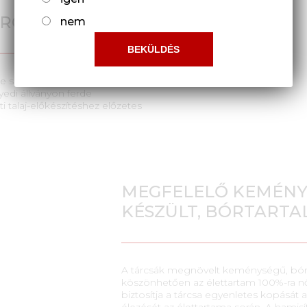
ÁRCSÁK
nem
ére szántok. A PALLADA sorozat
edi állványon ferde
i talaj-előkészítéshez előzetes
MEGFELELŐ KEMÉNY
KÉSZÜLT, BÓRTART
A tárcsák megnövelt keménységű, bórt
köszönhetően az élettartam 100%-ra nő
biztosítja a tárcsa egyenletes kopását
élezését az élettartama során. A hamis