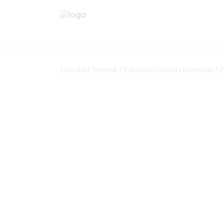
Főoldal
/
Termek
/
Kétsoros tárcsás boronák
/
P