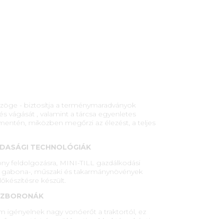
 szöge - biztosítja a terménymaradványok
s vágását , valamint a tárcsa egyenletes
 mentén, miközben megőrzi az élezést, a teljes
ZDASÁGI TECHNOLÓGIÁK
ny feldolgozásra, MINI-TILL gazdálkodási
nt gabona-, műszaki és takarmánynövények
lőkészítésre készült.
MEZBORONÁK
 igényelnek nagy vonóerőt a traktortól, ez