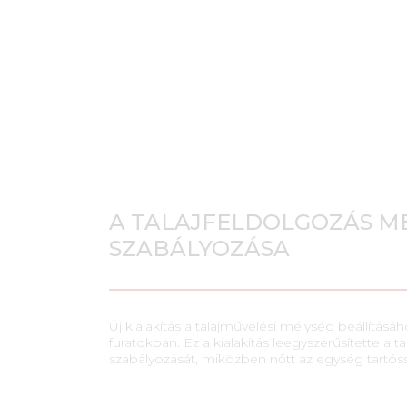
A TALAJFELDOLGOZÁS M
SZABÁLYOZÁSA
Új kialakítás a talajművelési mélység beállításá
furatokban. Ez a kialakítás leegyszerűsítette a 
szabályozását, miközben nőtt az egység tartós