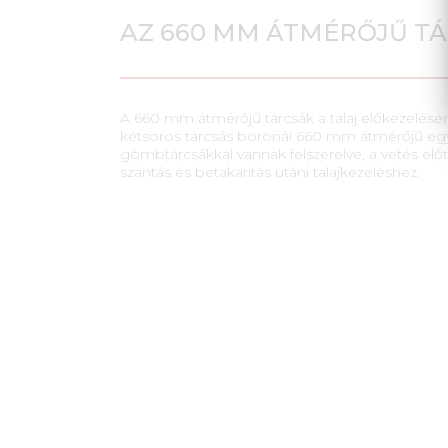
AZ 660 MM ÁTMÉRŐJŰ T
A 660 mm átmérőjű tárcsák a talaj előkezelés
kétsoros tárcsás boronái 660 mm átmérőjű egy
gömbtárcsákkal vannak felszerelve, a vetés előtt
szántás és betakarítás utáni talajkezeléshez.