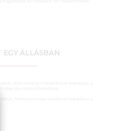
fogyasztást és csökkenti az 1 hektáronkénti
 EGY ÁLLÁSBAN
arítás utáni növényi maradványok ledarálása, a
ti állapotra történő fellazítása,
lítése, finomszemcsés szerkezet kialakítása a