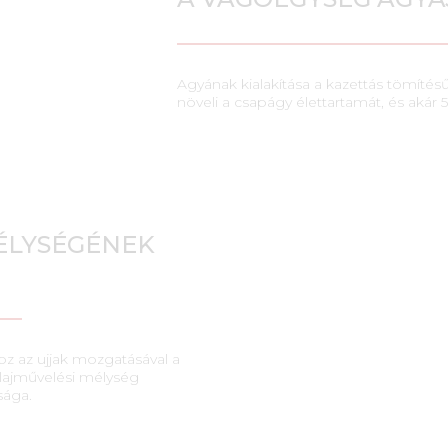
Agyának kialakítása a kazettás tömíté
növeli a csapágy élettartamát, és akár 5
ÉLYSÉGÉNEK
hoz az ujjak mozgatásával a
talajművelési mélység
sága.