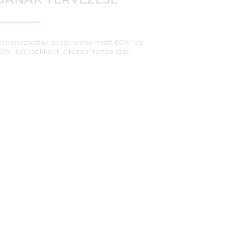
sű mandzsetták beszerelése miatt 60% -kal
0% -kal csökkenti a karbantartási időt.