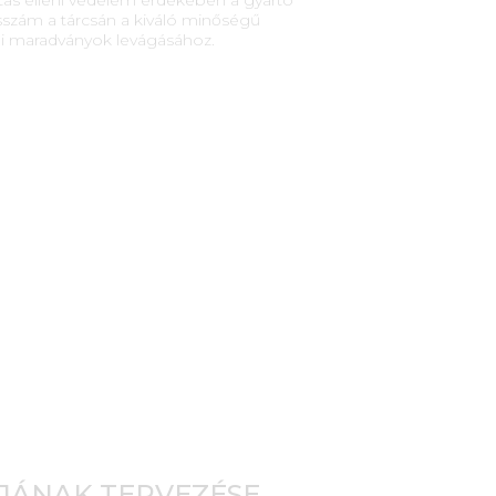
ásszám a tárcsán a kiváló minőségű
áni maradványok levágásához.
JÁNAK TERVEZÉSE