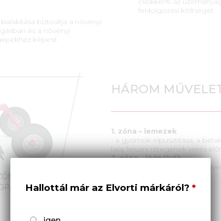
csökkenti az üzemanyag-
feldolgozási költséget.
ialakítása biztosítja a növényi
gásban és a növényi
gépekhez képest.
HÁROM MŰVELET
1. zóna – lemezek
:
- a gyomok elpusztítása, a betak
talaj felszíni rétegének vetés előt
2. zóna – jégpályák
:
- a tábla domborzatának kiegyen
talaj túlzott tömörítése nélkül.
Hallottál már az Elvorti márkáról?
igen