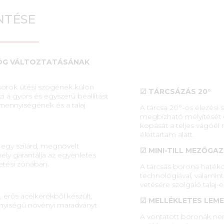
NTÉSE
ÖG VÁLTOZTATÁSÁNAK
sorok ütési szögének külön
☑ TÁRCSÁZÁS 20°
zi a gyors és egyszerű beállítást
mennyiségének és a talaj
A tárcsa 20°-os élezési
megbízható mélyítését é
kopását a teljes vágóél
élettartam alatt.
gy szilárd, megnövelt
☑ MINI-TILL MEZŐGA
mely garantálja az egyenletes
etési zónában.
A tárcsás borona hatéko
technológiával, valami
vetésére szolgáló talaj-e
, erős acélkerékből készült,
☑ MELLÉKLETES LE
nyiségű növényi maradványt
A vontatott boronák nem