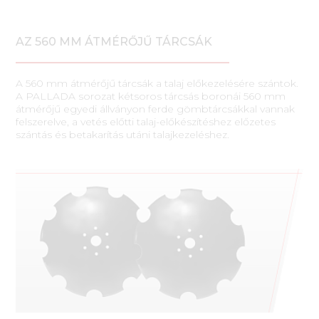
AZ 560 MM ÁTMÉRŐJŰ TÁRCSÁK
A 560 mm átmérőjű tárcsák a talaj előkezelésére szántok.
A PALLADA sorozat kétsoros tárcsás boronái 560 mm
átmérőjű egyedi állványon ferde gömbtárcsákkal vannak
felszerelve, a vetés előtti talaj-előkészítéshez előzetes
szántás és betakarítás utáni talajkezeléshez.