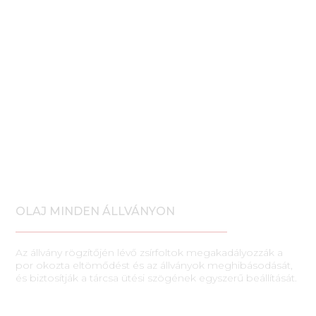
OLAJ MINDEN ÁLLVÁNYON
Az állvány rögzítőjén lévő zsírfoltok megakadályozzák a
por okozta eltömődést és az állványok meghibásodását,
és biztosítják a tárcsa ütési szögének egyszerű beállítását.