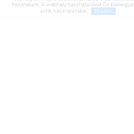
Küldjön
használunk. A webhely használatával Ön beleegyez
sütik használatába.
Elfogadom
HASONLÓ
TERMÉKEK
PALLADA 3000