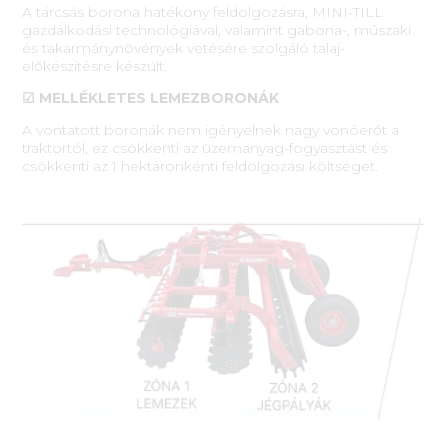
A tárcsás borona hatékony feldolgozásra, MINI-TILL
gazdálkodási technológiával, valamint gabona-, műszaki
és takarmánynövények vetésére szolgáló talaj-
előkészítésre készült.
☑ MELLÉKLETES LEMEZBORONÁK
A vontatott boronák nem igényelnek nagy vonóerőt a
traktortól, ez csökkenti az üzemanyag-fogyasztást és
csökkenti az 1 hektáronkénti feldolgozási költséget.