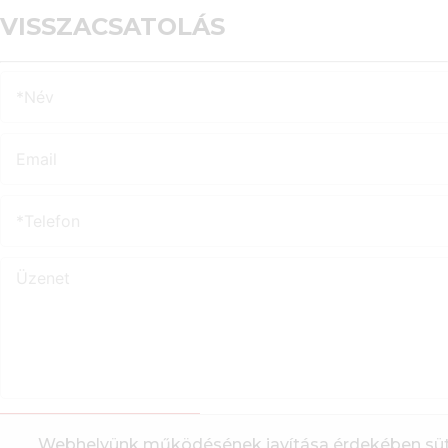
VISSZACSATOLÁS
Webhelyünk működésének javítása érdekében süt