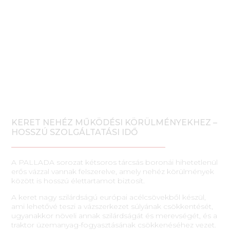
KERET NEHÉZ MŰKÖDÉSI KÖRÜLMÉNYEKHEZ –
HOSSZÚ SZOLGÁLTATÁSI IDŐ
A PALLADA sorozat kétsoros tárcsás boronái hihetetlenül
erős vázzal vannak felszerelve, amely nehéz körülmények
között is hosszú élettartamot biztosít.
A keret nagy szilárdságú európai acélcsövekből készül,
ami lehetővé teszi a vázszerkezet súlyának csökkentését,
ugyanakkor növeli annak szilárdságát és merevségét, és a
traktor üzemanyag-fogyasztásának csökkenéséhez vezet.