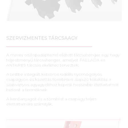
SZERVIZMENTES TÁRCSAAGY
A merev oszlopadapterrel ellátott tárcsahenger egy nagy
teljesítményű tárcsahenger, amelyet PALLADA és
ANTARES tárcsás ekékhez terveztek.
A testbe integrált kétsoros radiális nyomógolyós
csapágyon és kazettás tömítésen alapuló kialakítás a
szabványos agyagyokhoz képest hosszabb élettartamot
biztosít a terméknek.
A kenőanyagot és a tömítést a csapágy teljes
élettartamára számítják.