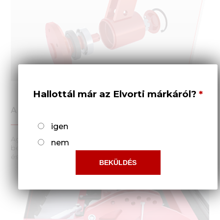
Hallottál már az Elvorti márkáról?
A VÁGÓEGYSÉG AGYÁJÁNAK TERVEZÉSE
igen
Agyának kialakítása a kazettás tömítésű mandzsetták
nem
beszerelése miatt 60% -kal növeli a csapágy élettartamát,
és akár 50% -kal csökkenti a karbantartási időt.