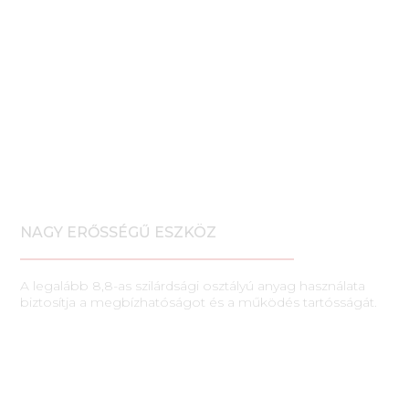
NAGY ERŐSSÉGŰ ESZKÖZ
A legalább 8,8-as szilárdsági osztályú anyag használata
biztosítja a megbízhatóságot és a működés tartósságát.