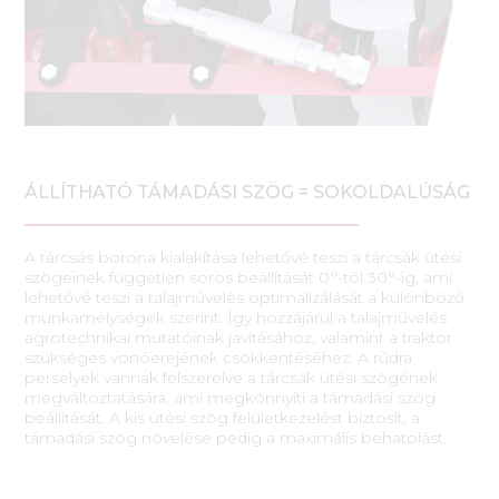
ÁLLÍTHATÓ TÁMADÁSI SZÖG = SOKOLDALÚSÁG
A tárcsás borona kialakítása lehetővé teszi a tárcsák ütési
szögeinek független soros beállítását 0°-tól 30°-ig, ami
lehetővé teszi a talajművelés optimalizálását a különböző
munkamélységek szerint. Így hozzájárul a talajművelés
agrotechnikai mutatóinak javításához, valamint a traktor
szükséges vonóerejének csökkentéséhez. A rúdra
perselyek vannak felszerelve a tárcsák ütési szögének
megváltoztatására, ami megkönnyíti a támadási szög
beállítását. A kis ütési szög felületkezelést biztosít, a
támadási szög növelése pedig a maximális behatolást.