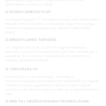
gerincekkel a vetési zónában.
☑ EGYEDI LEMEZOSTLOP
A masszív fogasléc 7°-os hajlítási szögű, erős acélkerékből
készült, amely biztosítja a működést nagy mennyiségű
növényi maradványt tartalmazó táblákon eltömődés
nélkül.
☑ EREDETI LEMEZ TERVEZÉS
A 9 vágásos tárcsa és a szirmok egyedi kialakítása
biztosítja a növényi maradványok optimális minőségét a
vágásban és a növényi maradványok keverésében a
hasonló gépekhez képest.
☑ TÁRCSÁZÁS 20°
A tárcsa 20°-os élezési szöge - biztosítja a
terménymaradványok megbízható mélyítését és vágását ,
valamint a tárcsa egyenletes kopását a teljes vágóél
mentén, miközben megőrzi az élezést, a teljes élettartam
alatt.
☑ MINI-TILL MEZŐGAZDASÁGI TECHNOLÓGIÁK