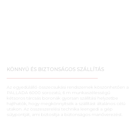
KÖNNYŰ ÉS BIZTONSÁGOS SZÁLLÍTÁS
Az egyedülálló összecsukási rendszernek köszönhetően a
PALLADA 6000 sorozatú, 6 m munkaszélességű
kétsoros tárcsás boronák gyorsan szállítási helyzetbe
hajthatók, hogy megkönnyítsék a szállítást általános célú
utakon. Az összeszerelési technika leengedi a gép
súlypontját, ami biztosítja a biztonságos manőverezést.