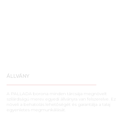
ÁLLVÁNY
A PALLADA borona minden tárcsája megnövelt
szilárdságú merev egyedi állványra van felszerelve. Ez
növeli a behatolás lehetőségét és garantálja a talaj
egyenletes megmunkálását.