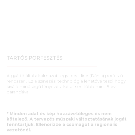
TARTÓS PORFESZTÉS
A gyártó által alkalmazott egy Ideal-line (Dánia) porfestő
rendszer . Ez a színezési technológia lehetővé teszi, hogy
kiváló minőségű fényezést készítsen több mint 8 év
garanciával.
* Minden adat és kép hozzávetőleges és nem
kötelező. A tervezés műszaki változtatásának jogát
fenntartjuk. Ellenőrizze a csomagot a regionális
vezetőnél.