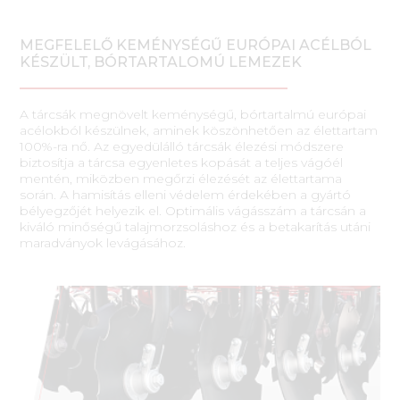
MEGFELELŐ KEMÉNYSÉGŰ EURÓPAI ACÉLBÓL
KÉSZÜLT, BÓRTARTALOMÚ LEMEZEK
A tárcsák megnövelt keménységű, bórtartalmú európai
acélokból készülnek, aminek köszönhetően az élettartam
100%-ra nő. Az egyedülálló tárcsák élezési módszere
biztosítja a tárcsa egyenletes kopását a teljes vágóél
mentén, miközben megőrzi élezését az élettartama
során. A hamisítás elleni védelem érdekében a gyártó
bélyegzőjét helyezik el. Optimális vágásszám a tárcsán a
kiváló minőségű talajmorzsoláshoz és a betakarítás utáni
maradványok levágásához.