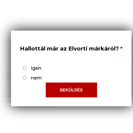
Hallottál már az Elvorti márkáról?
igen
SZEKCIÓK TÁMASZGÖRGŐI
GUMIGUMIABRONCSOK
nem
A szakaszok támasztógörgőinek gumiabroncsai
biztosítják az öntisztulást a talajtól és ellenállnak a
megadott mélységnek.