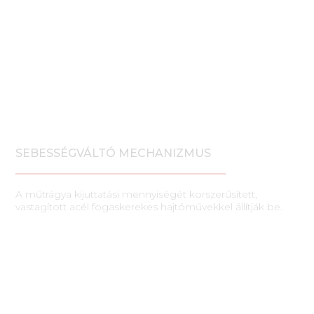
SEBESSÉGVÁLTÓ MECHANIZMUS
A műtrágya kijuttatási mennyiségét korszerűsített,
vastagított acél fogaskerekes hajtóművekkel állítják be.