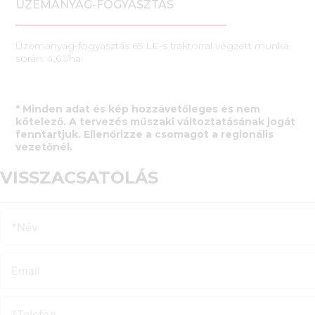
ÜZEMANYAG-FOGYASZTÁS
Üzemanyag-fogyasztás 65 LE-s traktorral végzett munka
során. 4,6 l/ha.
* Minden adat és kép hozzávetőleges és nem
kötelező. A tervezés műszaki változtatásának jogát
fenntartjuk. Ellenőrizze a csomagot a regionális
vezetőnél.
VISSZACSATOLÁS