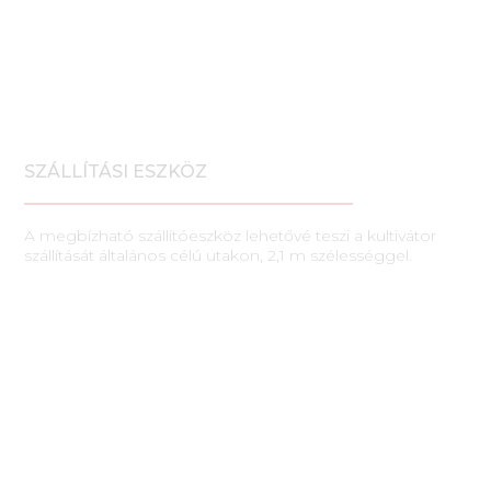
SZÁLLÍTÁSI ESZKÖZ
A megbízható szállítóeszköz lehetővé teszi a kultivátor
szállítását általános célú utakon, 2,1 m szélességgel.