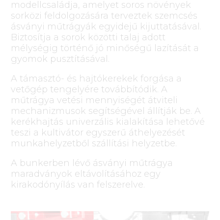
modellcsaládja, amelyet soros növények
sorközi feldolgozására terveztek szemcsés
ásványi műtrágyák egyidejű kijuttatásával.
Biztosítja a sorok közötti talaj adott
mélységig történő jó minőségű lazítását a
gyomok pusztításával.
A támasztó- és hajtókerekek forgása a
vetőgép tengelyére továbbítódik. A
műtrágya vetési mennyiségét átviteli
mechanizmusok segítségével állítják be. A
kerékhajtás univerzális kialakítása lehetővé
teszi a kultivátor egyszerű áthelyezését
munkahelyzetből szállítási helyzetbe.
A bunkerben lévő ásványi műtrágya
maradványok eltávolításához egy
kirakodónyílás van felszerelve.