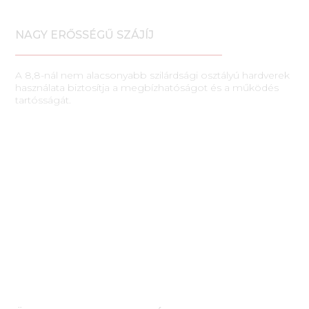
NAGY ERŐSSÉGŰ SZÁJÍJ
A 8,8-nál nem alacsonyabb szilárdsági osztályú hardverek
használata biztosítja a megbízhatóságot és a működés
tartósságát.