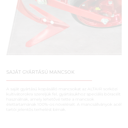
SAJÁT GYÁRTÁSÚ MANCSOK
A saját gyártású kopásálló mancsokat az ALTAIR sorközi
kultivátorokra szereljük fel, gyártásukhoz speciális bóracélt
használnak, amely lehetővé tette a mancsok
élettartamának 100%-os növelését. A mancsállványok acél
tartói jelentős terhelést bírnak.