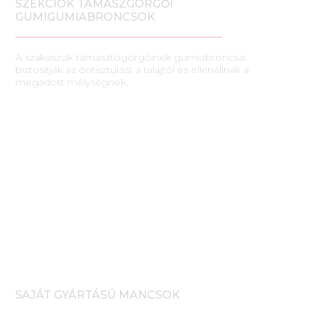
SZEKCIÓK TÁMASZGÖRGŐI
GUMIGUMIABRONCSOK
A szakaszok támasztógörgőinek gumiabroncsai
biztosítják az öntisztulást a talajtól és ellenállnak a
megadott mélységnek.
SAJÁT GYÁRTÁSÚ MANCSOK