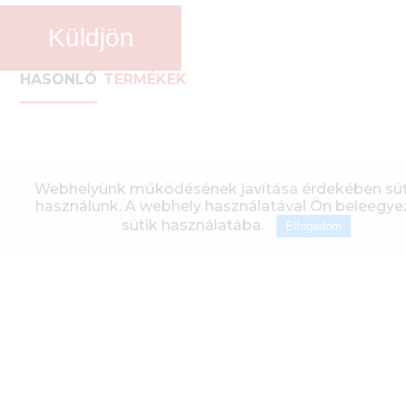
Küldjön
HASONLÓ
TERMÉKEK
Webhelyünk működésének javítása érdekében süt
használunk. A webhely használatával Ön beleegyez
sütik használatába.
Elfogadom
ALTAIR 4,2-07