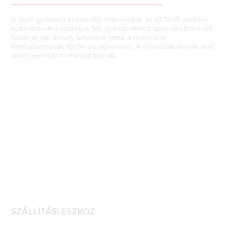
A saját gyártású kopásálló mancsokat az ALTAIR sorközi
kultivátorokra szereljük fel, gyártásukhoz speciális bóracélt
használnak, amely lehetővé tette a mancsok
élettartamának 100%-os növelését. A mancsállványok acél
tartói jelentős terhelést bírnak.
SZÁLLÍTÁSI ESZKÖZ