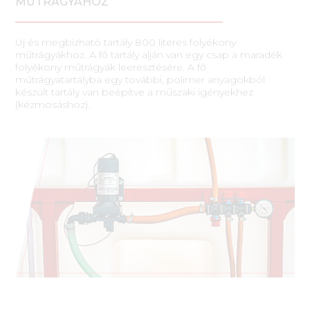
MŰTRÁGYÁHOZ
Új és megbízható tartály 800 literes folyékony
műtrágyákhoz. A fő tartály alján van egy csap a maradék
folyékony műtrágyák leeresztésére. A fő
műtrágyatartályba egy további, polimer anyagokból
készült tartály van beépítve a műszaki igényekhez
(kézmosáshoz).