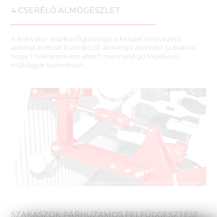
4 CSERÉLŐ ALMÓGÉSZLET
A kultivátor alapkonfigurációja 4 készlet vízelvezető
alátétet biztosít különböző átmérőjű átvezető lyukakkal,
hogy 1 hektáronként eltérő mennyiségű folyékony
műtrágyát biztosítson.
SZAKASZOK PÁRHUZAMOS FELFÜGGESZTÉSE