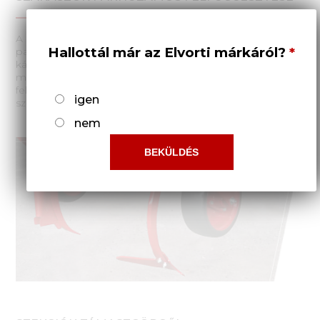
A munkatestek szakaszainak merev és stabil
Hallottál már az Elvorti márkáról?
paralelogramma felfüggesztése kizárja a növények
károsodását, és biztosítja a talaj domborzatának
másolását. Minden csomópont csapágyakra van
felszerelve. Minimális védőzónát biztosít a növények
igen
számára a növények sorközi feldolgozása során.
nem