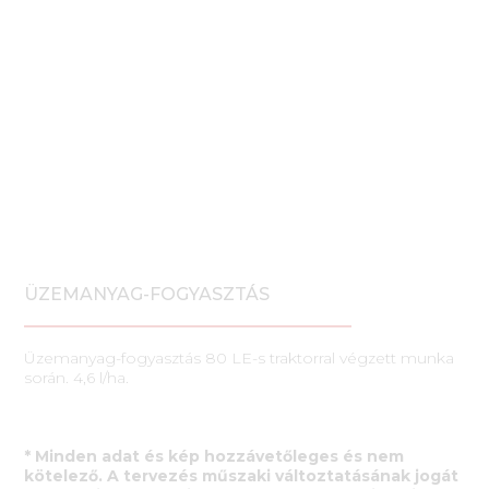
ÜZEMANYAG-FOGYASZTÁS
Üzemanyag-fogyasztás 80 LE-s traktorral végzett munka
során. 4,6 l/ha.
* Minden adat és kép hozzávetőleges és nem
kötelező. A tervezés műszaki változtatásának jogát