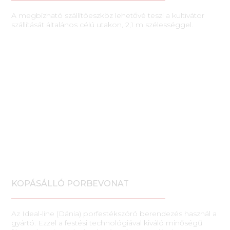
A megbízható szállítóeszköz lehetővé teszi a kultivátor
szállítását általános célú utakon, 2,1 m szélességgel.
KOPÁSÁLLÓ PORBEVONAT
Az Ideal-line (Dánia) porfestékszóró berendezés használ a
gyártó. Ezzel a festési technológiával kiváló minőségű