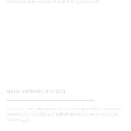
fényezést lehet készíteni akár 8 év garanciával.
NAGY ERŐSSÉGŰ SZÁJÍJ
A 8,8-nál nem alacsonyabb szilárdsági osztályú hardverek
használata biztosítja a megbízhatóságot és a működés
tartósságát.