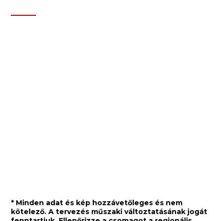
Hallottál már az Elvorti márkáról?
* Minden adat és kép hozzávetőleges és nem
kötelező. A tervezés műszaki változtatásának jogát
fenntartjuk. Ellenőrizze a csomagot a regionális