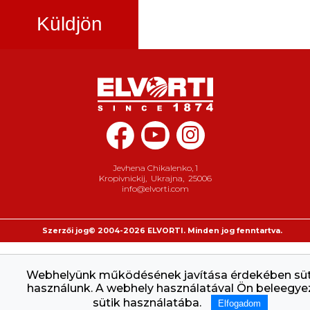
Küldjön
Jevhena Chikalenko, 1
Kropivnickij
,
Ukrajna
,
25006
info@elvorti.com
Szerzői jog© 2004-2026 ELVORTI. Minden jog fenntartva.
Webhelyünk működésének javítása érdekében süt
használunk. A webhely használatával Ön beleegyez
sütik használatába.
Elfogadom