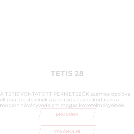
TETIS 28
A TETIS VONTATOTT PERMETEZŐK számos opcióval
ellátva megfelelnek a precíziós gazdálkodás és a
modern növényvédelem magas követelményeinek.
BROSÚRA
VÁSÁROLNI