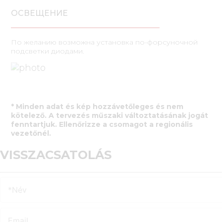
ОСВЕЩЕНИЕ
По желанию возможна установка по-форсуночной
подсветки диодами.
* Minden adat és kép hozzávetőleges és nem
kötelező. A tervezés műszaki változtatásának jogát
fenntartjuk. Ellenőrizze a csomagot a regionális
vezetőnél.
VISSZACSATOLÁS