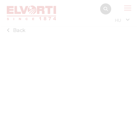
HU
Back