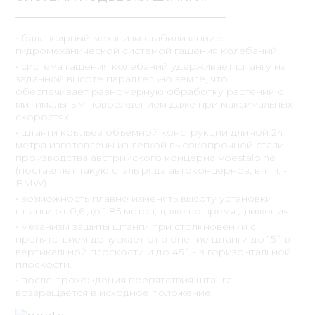
• балансирный механизм стабилизации с
гидромеханической системой гашения колебаний.
• система гашения колебаний удерживает штангу на
заданной высоте параллельно земле, что
обеспечивает равномерную обработку растений с
минимальным повреждением даже при максимальных
скоростях.
• штанги крыльев объемной конструкции длиной 24
метра изготовлены из легкой высокопрочной стали
производства австрийского концерна Voestalpine
(поставляет такую ​​сталь ряда автоконцернов, в т. ч. -
BMW).
• возможность плавно изменять высоту установки
штанги от 0,6 до 1,85 метра, даже во время движения.
• механизм защиты штанги при столкновении с
препятствием допускает отклонение штанги до 15˚ в
вертикальной плоскости и до 45˚ - в горизонтальной
плоскости.
• после прохождения препятствия штанга
возвращается в исходное положение.