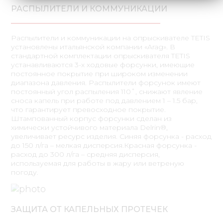
РАСПЫЛИТЕЛИ И КОММУНИКАЦИИ
Распылители и коммуникации на опрыскивателе TETIS
установлены итальянской компании «Arag». В
стандартной комплектации опрыскивателя TETIS
устанавливаются 3-х ходовые форсунки, имеющие
постоянное покрытие при широком изменении
диапазона давления. Распылители форсунок имеют
постоянный угол распыления 110˚, снижают явление
сноса капель при работе под давлением 1 – 1.5 бар,
что гарантирует превосходное покрытие.
Штампованный корпус форсунки сделан из
химически устойчивого материала Delrin®,
увеличивает ресурс изделия. Синяя форсунка - расход
до 150 л/га – мелкая дисперсия.Красная форсунка -
расход до 300 л/га – средняя дисперсия,
используемая для работы в жару или ветреную
погоду.
ЗАЩИТА ОТ КАПЕЛЬНЫХ ПРОТЕЧЕК