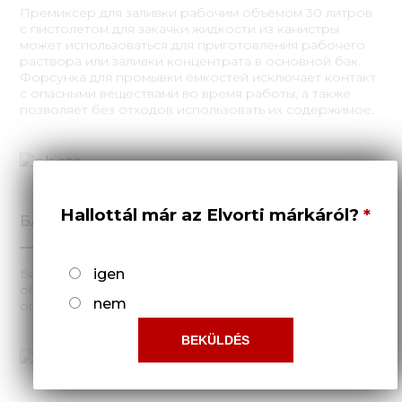
Премиксер для заливки рабочим объёмом 30 литров
с пистолетом для закачки жидкости из канистры
может использоваться для приготовления рабочего
раствора или заливки концентрата в основной бак.
Форсунка для промывки ёмкостей исключает контакт
с опасными веществами во время работы, а также
позволяет без отходов использовать их содержимое.
Hallottál már az Elvorti márkáról?
БАК ДЛЯ ПРОМЫВКИ
Бак для промывки системы ёмкостью 200 литров,
igen
обеспечивает максимальную очистку системы
nem
опрыскивателя от рабочей жидкости.