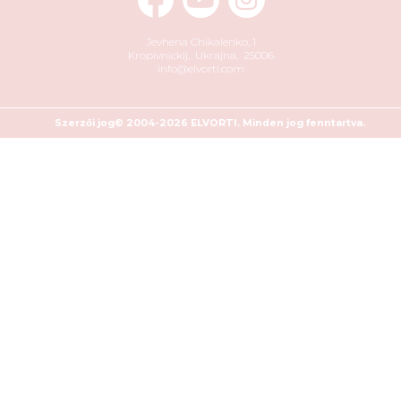
Jevhena Chikalenko, 1
Kropivnickij
,
Ukrajna
,
25006
info@elvorti.com
Szerzői jog© 2004-2026 ELVORTI. Minden jog fenntartva.