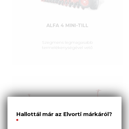
ALFA 4 MINI-TILL
Szegmens legmagasabb
termelékenységével vető
Hallottál már az Elvorti márkáról?