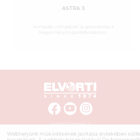
ASTRA 3
Kompakt vetőgépek új generációja a
hagyományos gazdálkodáshoz.
Jevhena Chikalenko, 1
Kropivnickij
,
Ukrajna
,
25006
info@elvorti.com
Webhelyünk működésének javítása érdekében sütik
használunk. A webhely használatával Ön beleegyezi