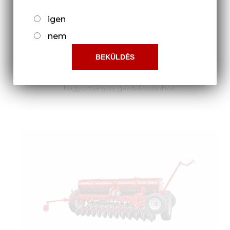
igen
nem
ASTRA 6 NEW
Az ELVORTI™ ASTRA
gabonavetőgépek új generációja a
hagyományos gazdálkodáshoz.