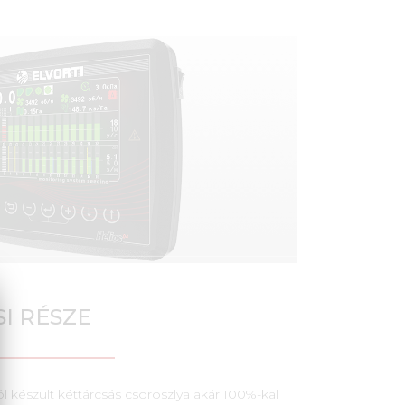
I RÉSZE
készült kéttárcsás csoroszlya akár 100%-kal