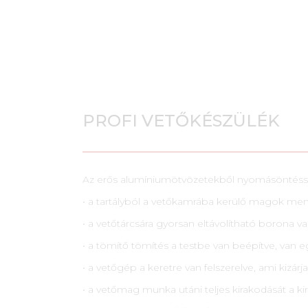
PROFI VETŐKÉSZÜLÉK
Az erős alumíniumötvözetekből nyomásöntésse
• a tartályból a vetőkamrába kerülő magok men
• a vetőtárcsára gyorsan eltávolítható borona
• a tömítő tömítés a testbe van beépítve, van e
• a vetőgép a keretre van felszerelve, ami kizárj
• a vetőmag munka utáni teljes kirakodását a kir
• megnövelt átmérőjű vetőtárcsák, amelyek leh
• a vetőtárcsák forgótengelyének szerelése gö