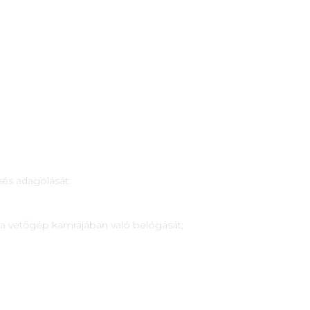
és adagolását:
 a vetőgép kamrájában való belógását;
.