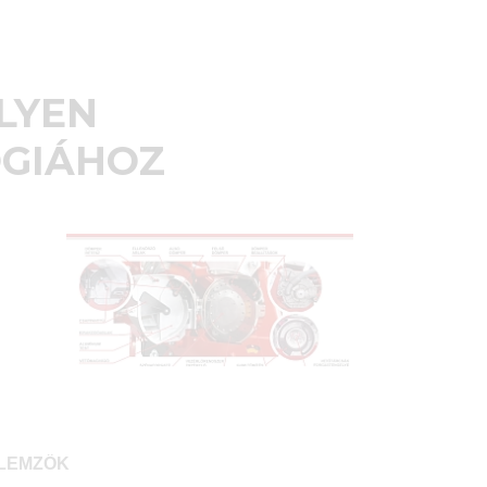
LYEN
ÓGIÁHOZ
LEMZŐK