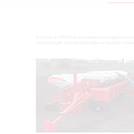
A VEGA 8 PROFI pneumatikus vetőgépet precíz 
sornövények vetését biztosítja az ásványi műtrág