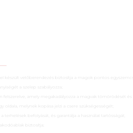
l készült vetőberendezés biztosítja a magok pontos egyszemcs
nyiségét a szelep szabályozza;
 van felszerelve, amely megakadályozza a magvak tömörödését és
gy oldala, melynek kopása jelzi a csere szükségességét;
a a terhelések befolyását, és garantálja a használat tartósságát;
akodóablak biztosítja;
etővé teszik a magelosztás minőségének javítását;
rdülőcsapágyakra fokozott porvédelemmel növeli az élettartamot