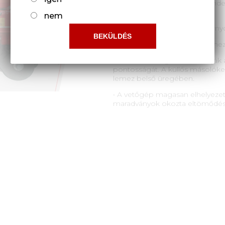
megnövelt élettartammal rendelk
220 kg-ig.
nem
• Csomós csatornák vagy hornyo
• Állítható V-kerék a gördüléshez
• A másolóhengerek biztosítjá
pontosságát. A küllős másolóker
lemez belső üregében.
• A vetőgép magasan elhelyezett 
maradványok okozta eltömődés