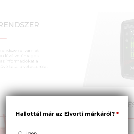
RENDSZER
rendszerrel vannak
kban lévő vetőmagok
az információkat a
ővé teszi a vetésterület
A VETŐGÉP VETÉS
Hallottál már az Elvorti márkáról?
• A nagy keménységű bóracélból 
igen