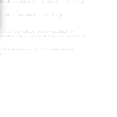
ezik. • A talajnyomás beállításának lehetősége
lt tárcsa használatának lehetősége.
.
k a vetőmag mélységi becsomagolásának
ekek tárcsái kiküszöbölik a talaj eltömődését a
elhelyezése – kiküszöböli a betakarítási
t.