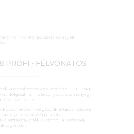
korica, napraforgó, szója és egyéb
kban.
8 PROFI - FÉLVONATOS
nek köszönhetően ez a vetőgép 80 LE vagy
kkal dolgozik, ami alacsonyabb üzemanyag-
t társaihoz képest.
rnak köszönhetően megszűnik a kardánsérülés
rán, és nincs szükség a traktor
választására, ami kiküszöböli a vetőmag-, ill.
ükséges időt.