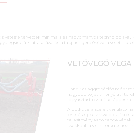
vetésre tervezték minimális és hagyományos technológiával. Ku
ya egyidejű kijuttatásával és a talaj hengerelésével a vetett soro
VETŐVEGŐ VEGA 
Ennek az aggregációs módszer
nagyobb teljesítményű traktoro
fogyasztást biztosít a függesztet
A pótkocsira szerelt ventiláto
lehetősége a visszafordulások so
teljesítményleadó tengelyének le
csökkenti a visszaforduláshoz sz