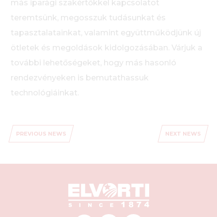
más iparági szakértőkkel kapcsolatot
teremtsünk, megosszuk tudásunkat és
tapasztalatainkat, valamint együttműködjünk új
ötletek és megoldások kidolgozásában. Várjuk a
további lehetőségeket, hogy más hasonló
rendezvényeken is bemutathassuk
technológiáinkat.
PREVIOUS NEWS
NEXT NEWS