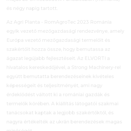
és négy napig tartott.
Az Agri Planta - RomAgroTec 2023 Románia
egyik vezető mezőgazdasági rendezvénye, amely
Európa vezető mezőgazdasági termelőit és
szakértőit hozza össze, hogy bemutassa az
ágazat legújabb fejlesztéseit. Az ELVORTI a
hivatalos kereskedőjével, a Strong Machinery-rel
együtt bemutatta berendezéseinek kivételes
képességeit és teljesítményét, ami nagy
érdeklődést váltott ki a romániai gazdák és
termelők körében. A kiállítás látogatói szakmai
tanácsokat kaptak a legjobb szakértőktől, és
nagyra értékelték az ukrán berendezések magas
minőségét.