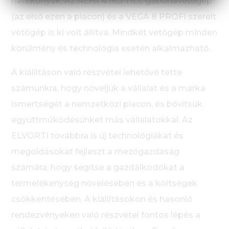
hatékonyak. Az ALFA 4 NO TILL gabonavetőgép
(az első ezen a piacon) és a VEGA 8 PROFI szerelt
vetőgép is ki volt állítva. Mindkét vetőgép minden
körülmény és technológia esetén alkalmazható.
A kiállításon való részvétel lehetővé tette
számunkra, hogy növeljük a vállalat és a márka
ismertségét a nemzetközi piacon, és bővítsük
együttműködésünket más vállalatokkal. Az
ELVORTI továbbra is új technológiákat és
megoldásokat fejleszt a mezőgazdaság
számára, hogy segítse a gazdálkodókat a
termelékenység növelésében és a költségek
csökkentésében. A kiállításokon és hasonló
rendezvényeken való részvétel fontos lépés a