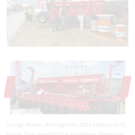
Az Agri Planta - RomAgroTec 2023 kiállítás 2023.
május 25-én kezdődött Funduleában (Románia)