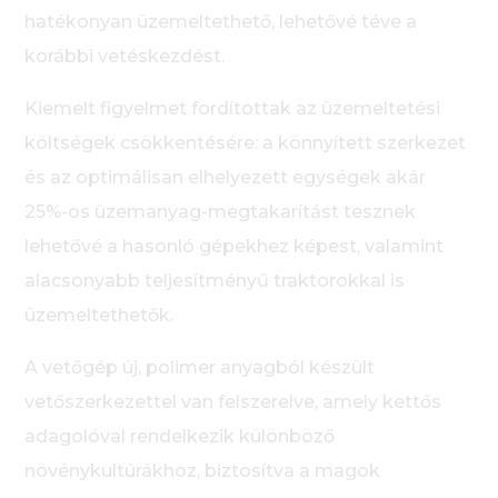
hatékonyan üzemeltethető, lehetővé téve a
korábbi vetéskezdést.
Kiemelt figyelmet fordítottak az üzemeltetési
költségek csökkentésére: a könnyített szerkezet
és az optimálisan elhelyezett egységek akár
25%-os üzemanyag-megtakarítást tesznek
lehetővé a hasonló gépekhez képest, valamint
alacsonyabb teljesítményű traktorokkal is
üzemeltethetők.
A vetőgép új, polimer anyagból készült
vetőszerkezettel van felszerelve, amely kettős
adagolóval rendelkezik különböző
növénykultúrákhoz, biztosítva a magok