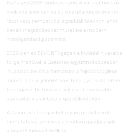
KaPasesi 2026 rendezvényen. A vállalat hosszú
évek óta jelen van az európai piacon, és évente
részt vesz nemzetközi agrárkiállításokon, ahol
bevált megoldásokat mutat be a modern
mezőgazdaság számára.
2026-ban az ELVORTI gépeit a litvániai hivatalos
forgalmazóval, a Galuotas együttműködésben
mutatták be. Ez a formátum a fejlődés logikus
lépése: a helyi jelenlét erősítése, gyors szerviz és
támogatás biztosítása, valamint szorosabb
kapcsolat kialakítása a gazdálkodókkal.
A Galuotas standján két olyan modell került
bemutatásra, amelyek a modern gazdaságok
alapvető igényeit fedik le.