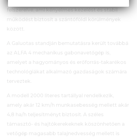
tartállyal és biztonságos fellépőkkel van
felszerelve, ami kényelmes kezelést és stabil
működést biztosít a szántóföldi körülmények
között.
A Galuotas standján bemutatásra került továbbá
az ALFA 4 mechanikus gabonavetőgép is,
amelyet a hagyományos és erőforrás-takarékos
technológiákat alkalmazó gazdaságok számára
terveztek.
A modell 2000 literes tartállyal rendelkezik,
amely akár 12 km/h munkasebesség mellett akár
4,8 ha/h teljesítményt biztosít. A széles
támasztó- és hajtókerekeknek köszönhetően a
vetőgép magasabb talajnedvesség mellett is