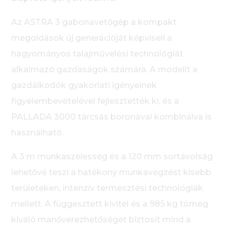
Az ASTRA 3 gabonavetőgép a kompakt
megoldások új generációját képviseli a
hagyományos talajművelési technológiát
alkalmazó gazdaságok számára. A modellt a
gazdálkodók gyakorlati igényeinek
figyelembevételével fejlesztették ki, és a
PALLADA 3000 tárcsás boronával kombinálva is
használható.
A 3 m munkaszélesség és a 120 mm sortávolság
lehetővé teszi a hatékony munkavégzést kisebb
területeken, intenzív termesztési technológiák
mellett. A függesztett kivitel és a 985 kg tömeg
kiváló manőverezhetőséget biztosít mind a