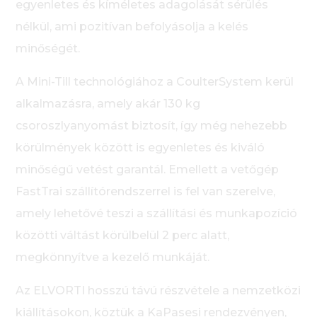
egyenletes és kíméletes adagolását sérülés
nélkül, ami pozitívan befolyásolja a kelés
minőségét.
A Mini-Till technológiához a CoulterSystem kerül
alkalmazásra, amely akár 130 kg
csoroszlyanyomást biztosít, így még nehezebb
körülmények között is egyenletes és kiváló
minőségű vetést garantál. Emellett a vetőgép
FastTrai szállítórendszerrel is fel van szerelve,
amely lehetővé teszi a szállítási és munkapozíció
közötti váltást körülbelül 2 perc alatt,
megkönnyítve a kezelő munkáját.
Az ELVORTI hosszú távú részvétele a nemzetközi
kiállításokon, köztük a KaPasesi rendezvényen,