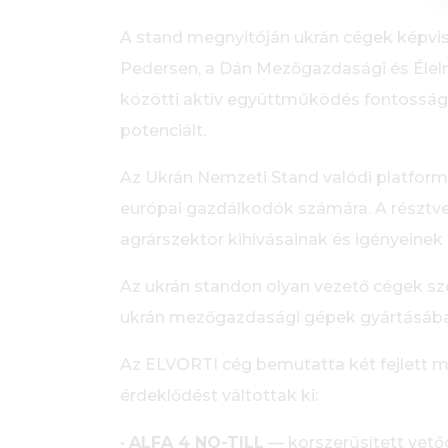
A stand megnyitóján ukrán cégek képvisel
Pedersen, a Dán Mezőgazdasági és Élelm
közötti aktív együttműködés fontosságár
potenciált.
Az Ukrán Nemzeti Stand valódi platform
európai gazdálkodók számára. A résztv
agrárszektor kihívásainak és igényeinek
Az ukrán standon olyan vezető cégek sz
ukrán mezőgazdasági gépek gyártásába
Az ELVORTI cég bemutatta két fejlett m
érdeklődést váltottak ki:
•
ALFA 4 NO-TILL
— korszerűsített vető