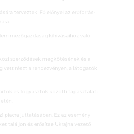
ára terveztek. Fő előnyei az erőforrás-
ára.
odern mezőgazdaság kihívásaihoz való
közi szerződések megkötésének és a
g vett részt a rendezvényen, a látogatók
tók és fogyasztók közötti tapasztalat-
etén.
i piacra juttatásában. Ez az esemény
et találjon és erősítse Ukrajna vezető