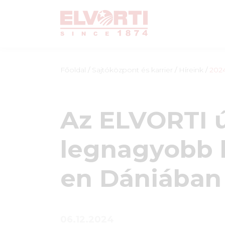
Főoldal
/
Sajtóközpont és karrier
/
Híreink
/
202
Az ELVORTI ú
legnagyobb k
en Dániában
06.12.2024