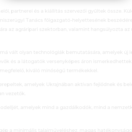
ői, partnerei és a kiállítás szervezői gyűltek össze. Kü
iszerügyi Tanács főigazgató-helyettesének beszédére. 
a az agráripari szektorban, valamint hangsúlyozta az uk
má vált olyan technológiák bemutatására, amelyek új 
evők és a látogatók versenyképes áron ismerkedhettek
 megfelelő, kiváló minőségű termékekkel.
erepeltek, amelyek Ukrajnában aktívan fejlődnek és be
n vezetők.
odelljét, amelyek mind a gazdálkodók, mind a nemzetk
gép a minimális talajműveléshez, magas hatékonyságot