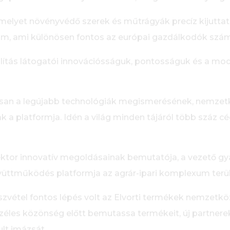
lyet növényvédő szerek és műtrágyák precíz kijuttatás
m, ami különösen fontos az európai gazdálkodók szám
állítás látogatói innovációsságuk, pontosságuk és a m
san a legújabb technológiák megismerésének, nemzet
 a platformja. Idén a világ minden tájáról több száz cé
or innovatív megoldásainak bemutatója, a vezető gyár
yüttműködés platformja az agrár-ipari komplexum terül
vétel fontos lépés volt az Elvorti termékek nemzetköz
széles közönség előtt bemutassa termékeit, új partnerek
lt imázsát.