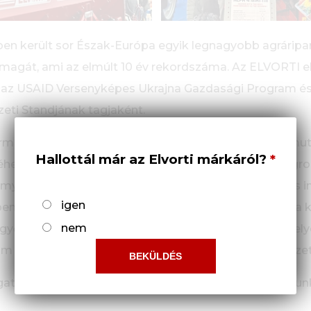
en került sor Észak-Európa egyik legnagyobb agráripa
tte magát, ami az elmúlt 10 év rekordszáma. Az ELVORTI e
 az USAID Versenyképes Ukrajna Gazdasági Program é
eti Standjának tagjaként.
rmot biztosít az ukrán vállalatok eredményeinek bemut
Hallottál már az Elvorti márkáról?
éséhez. Ez már a második Ukrajna Nemzeti Stand az A
my of Ukraine Program támogatásával, amely fontos i
igen
ben az első kiállítási projektre Dániában került sor, és a
nem
yőzően pozitív volt. Ez már a 16. Nemzeti Stand, amel
m és az Ukrajnai Munkaadók Szövetsége szervez vezető
gatási területe” – mondta Ruszlan Iljicsev, az Ukrán 