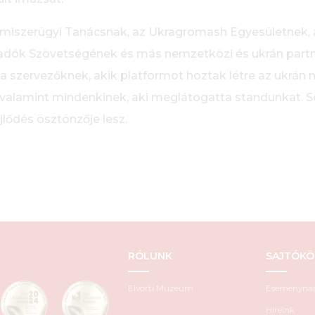
lmiszerügyi Tanácsnak, az Ukragromash Egyesületnek,
adók Szövetségének és más nemzetközi és ukrán partne
 szervezőknek, akik platformot hoztak létre az ukrán
valamint mindenkinek, aki meglátogatta standunkat. Sok
jlődés ösztönzője lesz.
RÓLUNK
SAJTÓKÖ
Elvorti Múzeum
Eseményna
Híreink