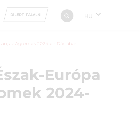
DÍLERT TALÁLNI
HU
ításán, az Agromek 2024-en Dániában
 Észak-Európa
romek 2024-