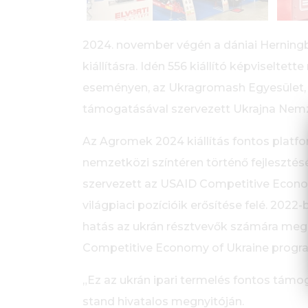
2024. november végén a dániai Herningb
kiállításra. Idén 556 kiállító képviselte
eseményen, az Ukragromash Egyesület,
támogatásával szervezett Ukrajna Nemz
Az Agromek 2024 kiállítás fontos platfo
nemzetközi színtéren történő fejleszt
szervezett az USAID Competitive Econo
világpiaci pozícióik erősítése felé. 2022-
hatás az ukrán résztvevők számára megg
Competitive Economy of Ukraine progra
„Ez az ukrán ipari termelés fontos támo
stand hivatalos megnyitóján.