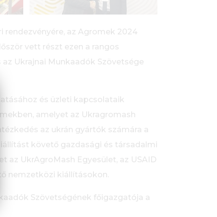
ri rendezvényére, az Agromek 2024
lőször vett részt ezen a rangos
s az Ukrajnai Munkaadók Szövetsége
atásához és üzleti kapcsolataik
gromekben, amelyet az Ukragromash
ntézkedés az ukrán gyártók számára a
 kiállítást követő gazdasági és társadalmi
yet az UkrAgroMash Egyesület, az USAID
 nemzetközi kiállításokon.
Munkaadók Szövetségének főigazgatója a