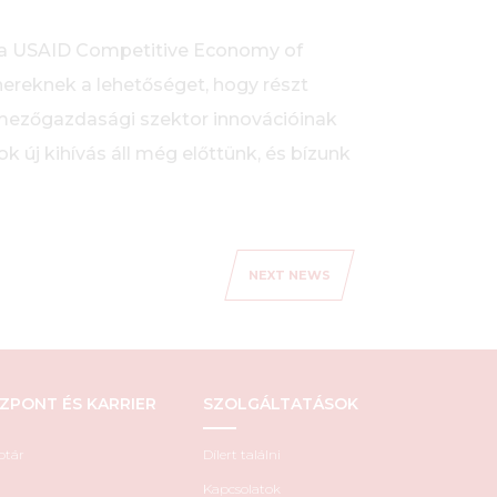
 a USAID Competitive Economy of
reknek a lehetőséget, hogy részt
 mezőgazdasági szektor innovációinak
 új kihívás áll még előttünk, és bízunk
NEXT NEWS
ZPONT ÉS KARRIER
SZOLGÁLTATÁSOK
ptár
Dílert találni
Kapcsolatok