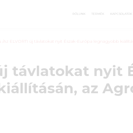
RÓLUNK
TERMÉK
KAPCSOLATOK
4
/Az ELVORTI új távlatokat nyit Észak-Európa legnagyobb kiáll
j távlatokat nyit
iállításán, az Ag