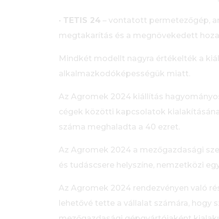
•
TETIS 24
– vontatott permetezőgép, ame
megtakarítás és a megnövekedett hoza
Mindkét modellt nagyra értékelték a ki
alkalmazkodóképességük miatt.
Az Agromek 2024 kiállítás hagyományo
cégek közötti kapcsolatok kialakításának
száma meghaladta a 40 ezret.
Az Agromek 2024 a mezőgazdasági szekt
és tudáscsere helyszíne, nemzetközi eg
Az Agromek 2024 rendezvényen való rész
lehetővé tette a vállalat számára, hogy 
mezőgazdasági gépgyártójaként kialaku