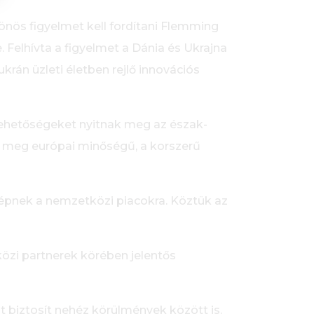
lönös figyelmet kell fordítani Flemming
Felhívta a figyelmet a Dánia és Ukrajna
rán üzleti életben rejlő innovációs
lehetőségeket nyitnak meg az észak-
 meg európai minőségű, a korszerű
lépnek a nemzetközi piacokra. Köztük az
özi partnerek körében jelentős
 biztosít nehéz körülmények között is.