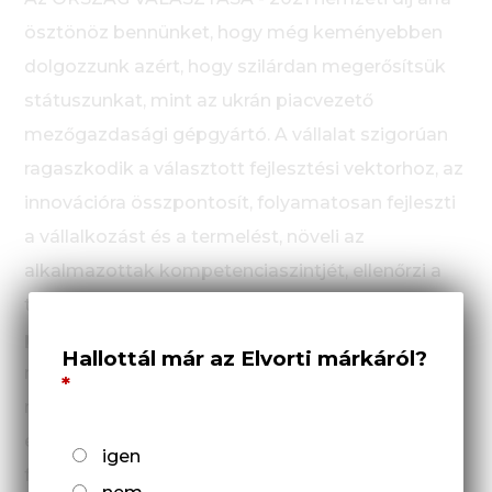
ösztönöz bennünket, hogy még keményebben
dolgozzunk azért, hogy szilárdan megerősítsük
státuszunkat, mint az ukrán piacvezető
mezőgazdasági gépgyártó. A vállalat szigorúan
ragaszkodik a választott fejlesztési vektorhoz, az
innovációra összpontosít, folyamatosan fejleszti
a vállalkozást és a termelést, növeli az
alkalmazottak kompetenciaszintjét, ellenőrzi a
termékek minőségét, és növeli az ügyfelek és a
partnerek bizalmát. Termékeink elismert
Hallottál már az Elvorti márkáról?
minőségét és a magas termelési színvonalat a
modern ukrán gazdák egyre növekvő igényeinek
és szükségleteinek megfelelő folyamatos
igen
fejlesztéssel érjük el.