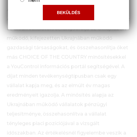
nem
A CHOICE OF THE COUNTRY - 2021 nemzeti díj
49 nyílt információforrást tanulmányoz és elemez
az ukrán vállalatokról, rangsorolja az Ukrajnában
működő, kifejezetten Ukrajnában működő
gazdasági társaságokat, és összehasonlítja őket
más CHOICE OF THE COUNTRY minősítésekkel
a YouControl információs portál segítségével. A
díjat minden tevékenységtípusban csak egy
vállalat kapja meg, és az elmúlt év magas
eredményeit igazolja. A minősítés alapja az
Ukrajnában működő vállalatok pénzügyi
teljesítménye, összehasonlítva a vállalat
tényleges piaci pozíciójával a vizsgált
időszakban. Az értékelésnél figyelembe veszik a