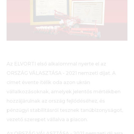
Az ELVORTI első alkalommal nyerte el az
ORSZÁG VÁLASZTÁSA - 2021 nemzeti díjat. A
címet évente ítélik oda azon ukrán
vállalkozásoknak, amelyek jelentős mértékben
hozzájárulnak az ország fejlődéséhez, és
pénzügyi stabilitásról tesznek tanúbizonyságot,
vezető szerepet vállalva a piacon.
Az ORSZÁG VÁLASZTÁSA - 2021 nemzeti díj arra