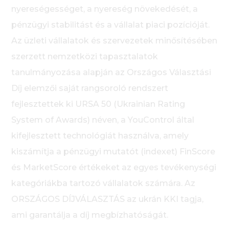
nyereségességet, a nyereség növekedését, a
pénzügyi stabilitást és a vállalat piaci pozícióját.
Az üzleti vállalatok és szervezetek minősítésében
szerzett nemzetközi tapasztalatok
tanulmányozása alapján az Országos Választási
Díj elemzői saját rangsoroló rendszert
fejlesztettek ki URSA 50 (Ukrainian Rating
System of Awards) néven, a YouControl által
kifejlesztett technológiát használva, amely
kiszámítja a pénzügyi mutatót (indexet) FinScore
és MarketScore értékeket az egyes tevékenységi
kategóriákba tartozó vállalatok számára. Az
ORSZÁGOS DÍJVÁLASZTÁS az ukrán KKI tagja,
ami garantálja a díj megbízhatóságát.