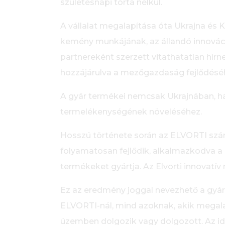
születésnapi torta nélkül.
A vállalat megalapítása óta Ukrajna és
kemény munkájának, az állandó innová
partnereként szerzett vitathatatlan hír
hozzájárulva a mezőgazdaság fejlődésé
A gyár termékei nemcsak Ukrajnában, ha
termelékenységének növeléséhez.
Hosszú története során az ELVORTI számo
folyamatosan fejlődik, alkalmazkodva
termékeket gyártja. Az Elvorti innovatí
Ez az eredmény joggal nevezhető a gyá
ELVORTI-nál, mind azoknak, akik megal
üzemben dolgozik vagy dolgozott. Az id