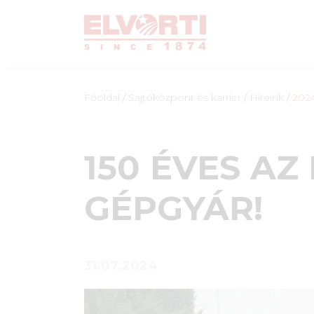
Főoldal
/
Sajtóközpont és karrier
/
Híreink
/
202
150 ÉVES AZ
GÉPGYÁR!
31.07.2024