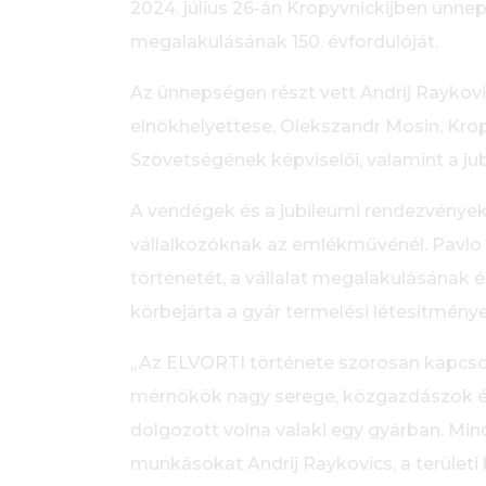
2024. július 26-án Kropyvnickijben ünne
megalakulásának 150. évfordulóját.
Az ünnepségen részt vett Andrij Raykovic
elnökhelyettese, Olekszandr Mosin, Krop
Szövetségének képviselői, valamint a jubi
A vendégek és a jubileumi rendezvények 
vállalkozóknak az emlékművénél. Pavlo
történetét, a vállalat megalakulásának 
körbejárta a gyár termelési létesítménye
„Az ELVORTI története szorosan kapcsoló
mérnökök nagy serege, közgazdászok és
dolgozott volna valaki egy gyárban. Mind
munkásokat Andrij Raykovics, a területi