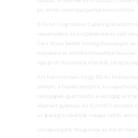
vállalat, amelynek évfordulóját mindann
plc elnök-vezérigazgatója köszöntötte.
A Food Corporation Catering által bizt
versenyeken és kvízjátékokban való rész
Cats Show Balett mindig mosolygós és pro
erősebbé és emlékezetesebbé tesznek - 
egy profi illuzionista Kijevből, Ukrajna 
Azt kell mondani, hogy 150 év tisztessé
jellegét, a hazaszeretetre, a csapathűs
vetőgépek gyártásától a vetőgép-kompl
elismert gyártója. Az ELVORTI modern sze
az iparági szakértők magas szintű elisme
Ünnepségünk fénypontja az Amali Házi Cu