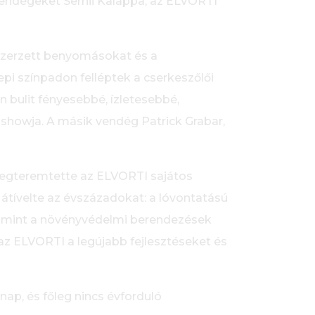
 vendégeket Serhii Kalappa, az ELVORTI
 szerzett benyomásokat és a
pi színpadon felléptek a cserkeszőlői
n bulit fényesebbé, ízletesebbé,
showja. A másik vendég Patrick Grabar,
 megteremtette az ELVORTI sajátos
átívelte az évszázadokat: a lóvontatású
lamint a növényvédelmi berendezések
 az ELVORTI a legújabb fejlesztéseket és
ap, és főleg nincs évforduló