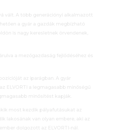
 vált. A több generációnyi alkalmazott
hetően a gyár a gazdák megbízható
öldön is nagy keresletnek örvendenek,
járulva a mezőgazdaság fejlődéséhez és
ozícióját az iparágban. A gyár
Ma az ELVORTI a legmagasabb minőségű
legmagasabb minősítést kapják.
kik most kezdik pályafutásukat az
k lakosának van olyan embere, aki az
 ember dolgozott az ELVORTI-nál.