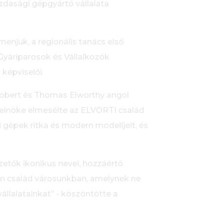
zdasági gépgyártó vállalata
menjuk, a regionális tanács első
Gyáriparosok és Vállalkozók
 képviselői.
 Robert és Thomas Elworthy angol
elnöke elmesélte az ELVORTI család
 gépek ritka és modern modelljeit, és
etők ikonikus nevei, hozzáértő
n család városunkban, amelynek ne
állalatainkat” - köszöntötte a