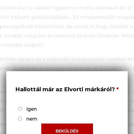
id idő alatt a vállalat figyelemre méltó sikereket ért el”
höz intézett gratulációjában. „Ez mindenekelőtt maguk
ességeiknek köszönhető, de annak is, hogy tisztelik a v
oz, további virágzást és vezetést kívánok Önöknek. Mind
 menőbb csapat!”.
egionális tanács és a regionális közigazgatás nevében 
ának elnökének és Szergej Kalapának, az ELVORTI JSC
Hallottál már az Elvorti márkáról?
mestere a Kropyvnyickij Városi Tanács és a Végrehajtó
ckij társadalmi-gazdasági szférájához való jelentős h
igen
t, valamint a vállalat alapításának 150. évfordulója alk
nem
endégei között volt Ruszlan Ilicsov, az Ukrán Munkaad
nális Munkaadók Szövetségének főigazgatója, Irina Szae