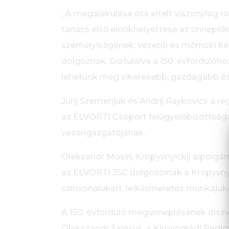
„A megalakulása óta eltelt viszonylag röv
tanács első elnökhelyettese az ünneplők
személyiségének, vezetői és mérnöki kép
dolgoznak. Gratulálva a 150. évfordulóh
lehetünk még sikeresebb, gazdagabb és
Jurij Szemenjuk és Andrij Raykovics a r
az ELVORTI Csoport felügyelőbizottság
vezérigazgatójának.
Oleksandr Mosin, Kropyvnyickij alpolgár
az ELVORTI JSC dolgozóinak a Kropyvnyi
színvonalukért, lelkiismeretes munkájukér
A 150. évforduló megünneplésének díszv
Olekszandr Sainsus, a Kirovográdi Regio