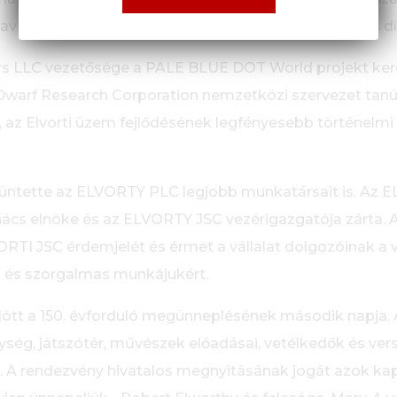
av Martyinov, az Agroresurs LLC főigazgatója és más d
urs LLC vezetősége a PALE BLUE DOT World projekt kere
arf Research Corporation nemzetközi szervezet tanúsít
, az Elvorti üzem fejlődésének legfényesebb történelmi c
tüntette az ELVORTY PLC legjobb munkatársait is. Az 
nács elnöke és az ELVORTY JSC vezérigazgatója zárta. 
TI JSC érdemjelét és érmet a vállalat dolgozóinak a vál
s és szorgalmas munkájukért.
ött a 150. évforduló megünneplésének második napja. 
ég, játszótér, művészek előadásai, vetélkedők és ver
 A rendezvény hivatalos megnyitásának jogát azok kaptá