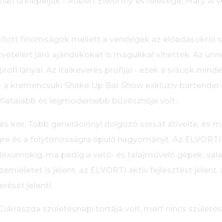
yian ünnepeljük - Robert Elworthy és felesége, Mary. A
osított finomságok mellett a vendégek az előadásokról
vételért járó ajándékokat is magukkal vihették. Az ünne
fi lányai. Az italkeverés profijai - ezek a srácok minde
a kremencsuki Shake Up Bar Show exkluzív bartender-
legfiatalabb és legmodernebb bűvésznője volt.
ges kor. Több generációnyi dolgozó sorsát átívelte, és
égre és a folytonosságra épülő hagyományt. Az ELVORTI 
exumokig, ma pedig a vető- és talajművelő gépek, va
mléletet is jelent, az ELVORTI aktív fejlesztést jelent,
rését jelenti.
krászda születésnapi tortája volt, mert nincs születésn