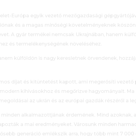
 Kelet-Európa egyik vezető mezőgazdasági gépgyártójává
ciónak és a magas minőségi követelményeknek köszön
nevet. A gyár termékei nemcsak Ukrajnában, hanem külf
hez és termelékenységének növeléséhez.
nem külföldön is nagy keresletnek örvendenek, hozzá
s díjat és kitüntetést kapott, ami megerősíti vezető p
 a modern kihívásokhoz és megőrizve hagyományait. 
v megoldásai az ukrán és az európai gazdák részéről a 
r minden alkalmazottjának érdemének. Mind azoknak, a
apozták a mai eredményeket. Városunk minden harmadi
ősebb generáció emlékszik arra, hogy több mint 7 000