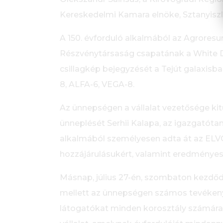
Kereskedelmi Kamara elnöke, Sztanyiszl
A 150. évforduló alkalmából az Agrores
Részvénytársaság csapatának a White Dw
csillagkép bejegyzését a Tejút galaxisba
8, ALFA-6, VEGA-8.
Az ünnepségen a vállalat vezetősége ki
ünneplését Serhii Kalapa, az igazgatóta
alkalmából személyesen adta át az ELVOR
hozzájárulásukért, valamint eredménye
Másnap, július 27-én, szombaton kezdőd
mellett az ünnepségen számos tevékenys
látogatókat minden korosztály számára.