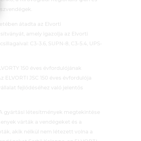
íszvendégek.
tében átadta az Elvorti
ványát, amely igazolja az Elvorti
sillagaival: C3-3.6, SUPN-8, C3-5.4, UPS-
ELVORTY 150 éves évfordulójának
Az ELVORTI JSC 150 éves évfordulója
lalat fejlődéséhez való jelentős
A gyártási létesítmények megtekintése
senyek várták a vendégeket és a
k, akik nélkül nem létezett volna a