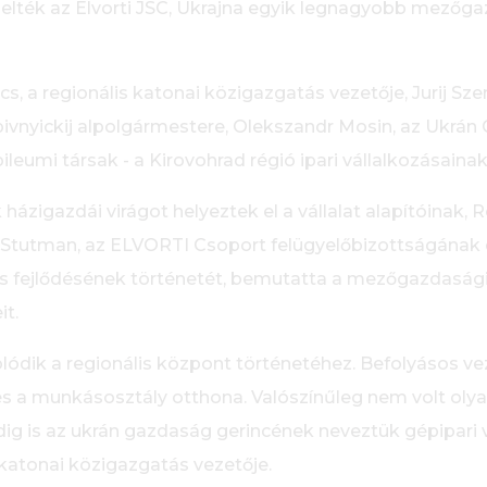
pelték az Elvorti JSC, Ukrajna egyik legnagyobb mezőga
s, a regionális katonai közigazgatás vezetője, Jurij Sze
ivnyickij alpolgármestere, Olekszandr Mosin, az Ukrán 
leumi társak - a Kirovohrad régió ipari vállalkozásainak
házigazdái virágot helyeztek el a vállalat alapítóinak,
 Stutman, az ELVORTI Csoport felügyelőbizottságának 
és fejlődésének történetét, bemutatta a mezőgazdasági
it.
dik a regionális központ történetéhez. Befolyásos vez
 a munkásosztály otthona. Valószínűleg nem volt olya
ig is az ukrán gazdaság gerincének neveztük gépipari v
 katonai közigazgatás vezetője.