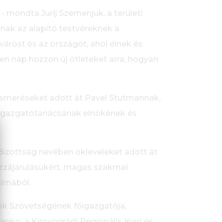
 - mondta Jurij Szemenjuk, a területi
nak az alapító testvéreknek a
árost és az országot, ahol élnek és
en nap hozzon új ötleteket arra, hogyan
elismeréseket adott át Pavel Stutmannak,
 igazgatótanácsának elnökének és
 Bizottság nevében okleveleket adott át
ozzájárulásukért, magas szakmai
almából.
ók Szövetségének főigazgatója,
nko, a Kirovográdi Regionális Ipari és