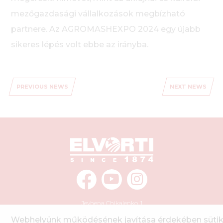
mezőgazdasági vállalkozások megbízható
partnere. Az AGROMASHEXPO 2024 egy újabb
sikeres lépés volt ebbe az irányba.
PREVIOUS NEWS
NEXT NEWS
Jevhena Chikalenko, 1
Kropivnickij
,
Ukrajna
,
25006
info@elvorti.com
Webhelyünk működésének javítása érdekében sütik