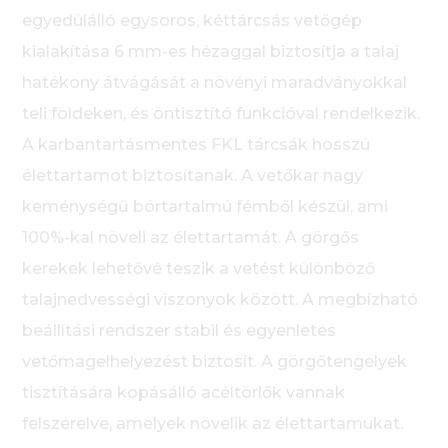
egyedülálló egysoros, kéttárcsás vetőgép
kialakítása 6 mm-es hézaggal biztosítja a talaj
hatékony átvágását a növényi maradványokkal
teli földeken, és öntisztító funkcióval rendelkezik.
A karbantartásmentes FKL tárcsák hosszú
élettartamot biztosítanak. A vetőkar nagy
keménységű bórtartalmú fémből készül, ami
100%-kal növeli az élettartamát. A görgős
kerekek lehetővé teszik a vetést különböző
talajnedvességi viszonyok között. A megbízható
beállítási rendszer stabil és egyenletes
vetőmagelhelyezést biztosít. A görgőtengelyek
tisztítására kopásálló acéltörlők vannak
felszerelve, amelyek növelik az élettartamukat.