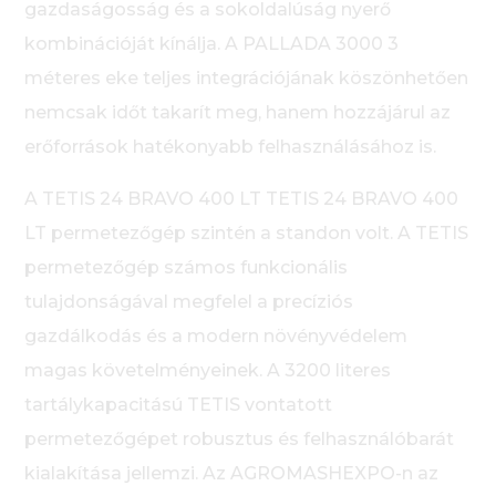
gazdaságosság és a sokoldalúság nyerő
kombinációját kínálja. A PALLADA 3000 3
méteres eke teljes integrációjának köszönhetően
nemcsak időt takarít meg, hanem hozzájárul az
erőforrások hatékonyabb felhasználásához is.
A TETIS 24 BRAVO 400 LT TETIS 24 BRAVO 400
LT permetezőgép szintén a standon volt. A TETIS
permetezőgép számos funkcionális
tulajdonságával megfelel a precíziós
gazdálkodás és a modern növényvédelem
magas követelményeinek. A 3200 literes
tartálykapacitású TETIS vontatott
permetezőgépet robusztus és felhasználóbarát
kialakítása jellemzi. Az AGROMASHEXPO-n az