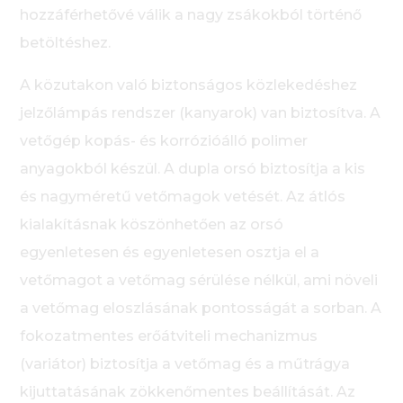
hozzáférhetővé válik a nagy zsákokból történő
betöltéshez.
A közutakon való biztonságos közlekedéshez
jelzőlámpás rendszer (kanyarok) van biztosítva. A
vetőgép kopás- és korrózióálló polimer
anyagokból készül. A dupla orsó biztosítja a kis
és nagyméretű vetőmagok vetését. Az átlós
kialakításnak köszönhetően az orsó
egyenletesen és egyenletesen osztja el a
vetőmagot a vetőmag sérülése nélkül, ami növeli
a vetőmag eloszlásának pontosságát a sorban. A
fokozatmentes erőátviteli mechanizmus
(variátor) biztosítja a vetőmag és a műtrágya
kijuttatásának zökkenőmentes beállítását. Az