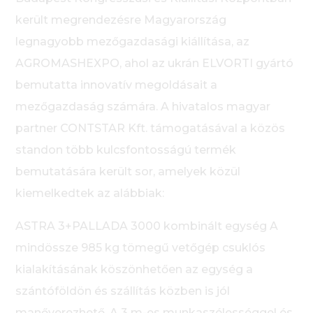
került megrendezésre Magyarország
legnagyobb mezőgazdasági kiállítása, az
AGROMASHEXPO, ahol az ukrán ELVORTI gyártó
bemutatta innovatív megoldásait a
mezőgazdaság számára. A hivatalos magyar
partner CONTSTAR Kft. támogatásával a közös
standon több kulcsfontosságú termék
bemutatására került sor, amelyek közül
kiemelkedtek az alábbiak:
ASTRA 3+PALLADA 3000 kombinált egység A
mindössze 985 kg tömegű vetőgép csuklós
kialakításának köszönhetően az egység a
szántóföldön és szállítás közben is jól
manőverezhető. A 3 m-es munkaszélességgel és