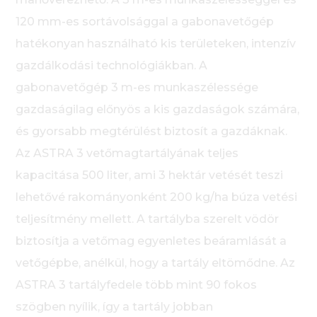
120 mm-es sortávolsággal a gabonavetőgép
hatékonyan használható kis területeken, intenzív
gazdálkodási technológiákban. A
gabonavetőgép 3 m-es munkaszélessége
gazdaságilag előnyös a kis gazdaságok számára,
és gyorsabb megtérülést biztosít a gazdáknak.
Az ASTRA 3 vetőmagtartályának teljes
kapacitása 500 liter, ami 3 hektár vetését teszi
lehetővé rakományonként 200 kg/ha búza vetési
teljesítmény mellett. A tartályba szerelt vödör
biztosítja a vetőmag egyenletes beáramlását a
vetőgépbe, anélkül, hogy a tartály eltömődne. Az
ASTRA 3 tartályfedele több mint 90 fokos
szögben nyílik, így a tartály jobban