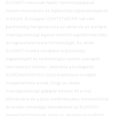
ELVORTI nemcsak fejlett technológiájával,
hanem innovációs és fejlesztési hajlandóságával
is kitűnt. A magyar CONTSTAR Kft-vel való
partnerség hangsúlyozza az ukrán és az európai
mezőgazdasági ágazat közötti együttműködés
és tapasztalatcsere fontosságát. Az ukrán
ELVORTI márka továbbra is bizonyítja
képességeit és technológiai vezető szerepét
nemzetközi szinten. Jelenléte a budapesti
AGROMASHEXPO 2024 kiállításon további
megerősítése annak, hogy az ukrán
mezőgazdasági gépipar készen áll a mai
kihívásokra és a jövő eredményeire. Innovációival
és kiváló minőségű termékeivel az ELVORTI
megerősíti hírnevét, mint az ukrajnai és külföldi