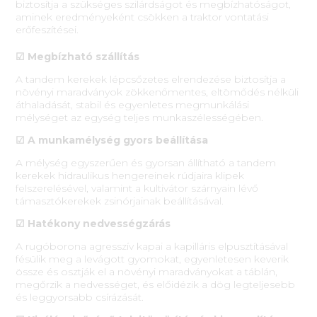
biztosítja a szükséges szilárdságot és megbízhatóságot,
aminek eredményeként csökken a traktor vontatási
erőfeszítései.
☑ Megbízható szállítás
A tandem kerekek lépcsőzetes elrendezése biztosítja a
növényi maradványok zökkenőmentes, eltömődés nélküli
áthaladását, stabil és egyenletes megmunkálási
mélységet az egység teljes munkaszélességében.
☑ A munkamélység gyors beállítása
A mélység egyszerűen és gyorsan állítható a tandem
kerekek hidraulikus hengereinek rúdjaira klipek
felszerelésével, valamint a kultivátor szárnyain lévő
támasztókerekek zsinórjainak beállításával.
☑ Hatékony nedvességzárás
A rugóborona agresszív kapai a kapilláris elpusztításával
fésülik meg a levágott gyomokat, egyenletesen keverik
össze és osztják el a növényi maradványokat a táblán,
megőrzik a nedvességet, és előidézik a dög legteljesebb
és leggyorsabb csírázását.