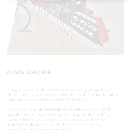
RUGÓS BORONÁK
A rugós boronák lehetővé teszik a levágott gyomok
eltávolítását, a betakarítási maradványok betakarítását és
egyenletes elosztását a tábla felületén.
A boronafogak dőlésszögének beállítása: 5° - nehéz
talajokon, minimális betakarítási maradékkal; A 15° a
standard beállítás a legtöbb talajhoz és a növényi
maradványok átlagos szintjéhez; 30° - a növényi