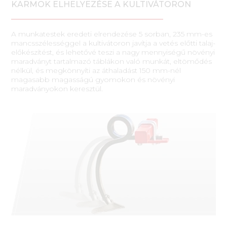
KARMOK ELHELYEZÉSE A KULTIVÁTORON
A munkatestek eredeti elrendezése 5 sorban, 235 mm-es
mancsszélességgel a kultivátoron javítja a vetés előtti talaj-
előkészítést, és lehetővé teszi a nagy mennyiségű növényi
maradványt tartalmazó táblákon való munkát, eltömődés
nélkül, és megkönnyíti az áthaladást 150 mm-nél
magasabb magasságú gyomokon és növényi
maradványokon keresztül.