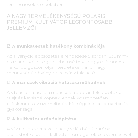
termésnövelés érdekében.
A NAGY TERMELÉKENYSÉGŰ POLARIS
PREMIUM KULTIVÁTOR LEGFONTOSABB
JELLEMZŐI
☑ A munkatestek hatékony kombinációja
Az állványok lépcsőzetes elrendezése 5 sorban, 235 mm-
es mancsszélességgel lehetővé teszi, hogy eltömődés
nélkül dolgozzon olyan területeken, ahol nagy
mennyiségű növényi maradvány található.
☑ A mancsok vibráció hatására működnek
A vibráció hatására a mancsok alaposan felcsiszolják a
talajt és kevésbé kopnak, ennek köszönhetően
csökkennek az üzemeltetési költségek és a karbantartás
gyakorisága.
☑ A kultivátor erős felépítése
A váz rácsos szerkezete nagy szilárdságú európai
acélokból készült, a kultivátor tömegének csökkentésével