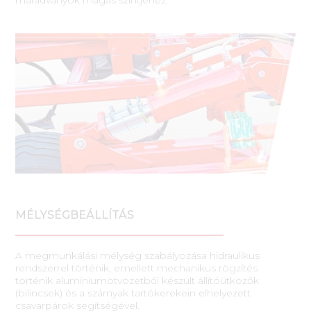
maradványok magas szintjéhez.
MÉLYSÉGBEÁLLÍTÁS
A megmunkálási mélység szabályozása hidraulikus
rendszerrel történik, emellett mechanikus rögzítés
történik alumíniumötvözetből készült állítóütközők
(bilincsek) és a szárnyak tartókerekein elhelyezett
csavarpárok segítségével.