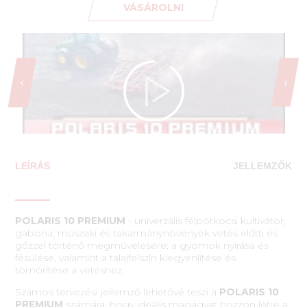
VÁSÁROLNI
LEÍRÁS
JELLEMZŐK
POLARIS 10 PREMIUM
- univerzális félpótkocsi kultivátor,
gabona, műszaki és takarmánynövények vetés előtti és
gőzzel történő megművelésére; a gyomok nyírása és
fésülése, valamint a talajfelszín kiegyenlítése és
tömörítése a vetéshez.
Számos tervezési jellemző lehetővé teszi a
POLARIS 10
PREMIUM
számára, hogy ideális magágyat hozzon létre a