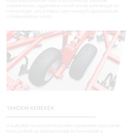
használata lehetővé teszi a vázszerkezet súlyának
csökkentését, ugyanakkor növeli annak szilárdságát és
merevségét, ami a traktor üzemanyag-fogyasztásának
csökkenéséhez vezet.
TANDEM KEREKEK
A kultivátor tervezésénél tandem kerekeket használnak,
hogy javítsák az átjárhatóságát és fenntartsák a