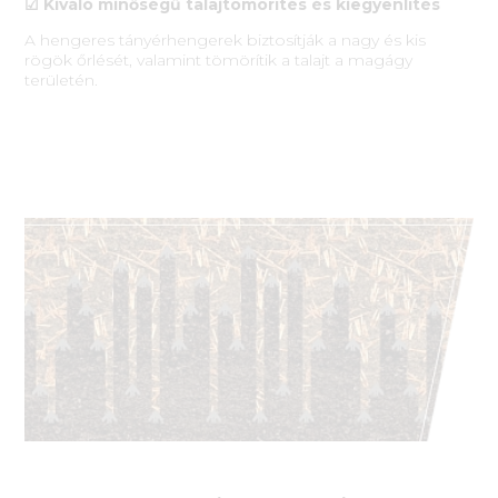
☑ Kiváló minőségű talajtömörítés és kiegyenlítés
A hengeres tányérhengerek biztosítják a nagy és kis
rögök őrlését, valamint tömörítik a talajt a magágy
területén.