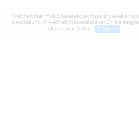
Webhelyünk működésének javítása érdekében süt
Küldjön
használunk. A webhely használatával Ön beleegyez
sütik használatába.
Elfogadom
HASONLÓ
TERMÉKEK