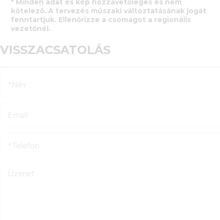
* Minden adat és kép hozzávetőleges és nem
kötelező. A tervezés műszaki változtatásának jogát
fenntartjuk. Ellenőrizze a csomagot a regionális
vezetőnél.
VISSZACSATOLÁS