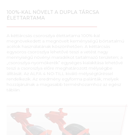
100%-KAL NÖVELT A DUPLA TÁRCSA
ÉLETTARTAMA
A kéttárcsás csoroszlya élettartama 100%-kal
megnövekedett a megnövelt keménységű bórtartalmú
acélok használatának köszönhetően. A kéttárcsás
egysoros csoroszlya lehetővé teszi a vetést nagy
mennyiségű növényi maradékot tartalmazó területen; a
„csoroszlya-nyomókerék” egységes kialakítása lehetővé
teszi a csoroszlya előre meghatározott mélységbe
állítását. Az ALFA 4 NO-TILL kiváló mélységtűréssel
rendelkezik. Az eredmény egyforma palánták, melyek
hozzájárulnak a magasabb terméshozamhoz az egész
táblán.