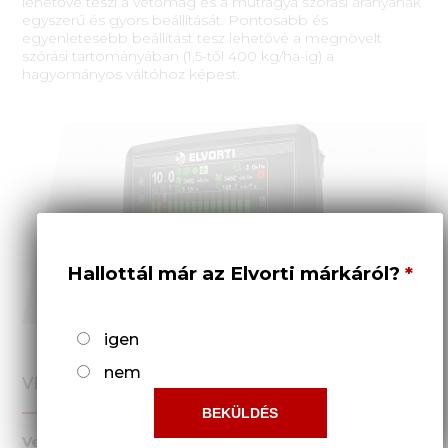
lehetővé teszi a vetőmag és a műtrágya szórási arányának
egyszerű és gyors beállítását. Pontosabb és
egyenletesebb beállítást tesz lehetővé a megnövelt
szórási tartományában (1,5-től 400 kg/ha-ig) a
hagyományos váltóhoz képest.
Hallottál már az Elvorti márkáról?
igen
nem
VETÉSIRÁNYÍTÓ RENDSZER
Vetésvezérlő rendszer alapkonfigurációban
.
ALFA 4