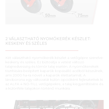
2 VÁLASZTHATÓ NYOMÓKERÉK KÉSZLET:
KESKENY ÉS SZÉLES
Két választható nyomókerék készlet a vetőgépre szerelve:
keskeny és széles. Ez biztosítja a vetést változó
talajnedvesség és tömör talaj esetén. A nyomókerekek
tisztítására beépített kaparók kopásálló acélból készülnek,
ami 2000 ha-ra növeli a kaparók élettartamát. A
láncborona egy változatát külön opcióként fejlesztettek ki
az ALFA 4 NO-TILL vetőgépekre, a talaj kiegyenlítésére és
a különféle talajokon történő munkára.