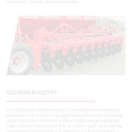
használati minták nyilvántartásába.
COLTERN RÖGZÍTÉS
A CoultSystem pórázrendszer a colterekkel kombinálva
lehetővé teszi a vetőmag egyenletes eloszlását a barázda
aljára, közvetlen vetésnél, amikor a talaj megmunkálása
csak a vetősorokban történik. A colter rugók akár 205 kg
teherbírást biztosítanak a hatékony munkavégzéshez a