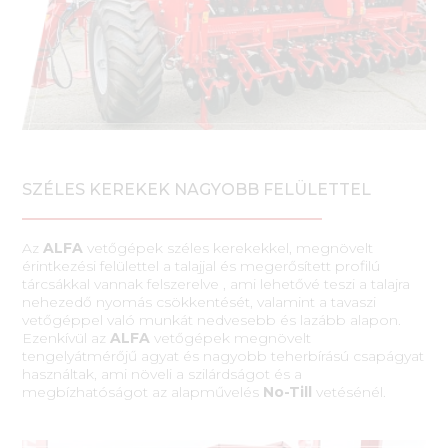
SZÉLES KEREKEK NAGYOBB FELÜLETTEL
Az
ALFA
vetőgépek széles kerekekkel, megnövelt
érintkezési felülettel a talajjal és megerősített profilú
tárcsákkal vannak felszerelve , ami lehetővé teszi a talajra
nehezedő nyomás csökkentését, valamint a tavaszi
vetőgéppel való munkát nedvesebb és lazább alapon.
Ezenkívül az
ALFA
vetőgépek megnövelt
tengelyátmérőjű agyat és nagyobb teherbírású csapágyat
használtak, ami növeli a szilárdságot és a
megbízhatóságot az alapművelés
No-Till
vetésénél.