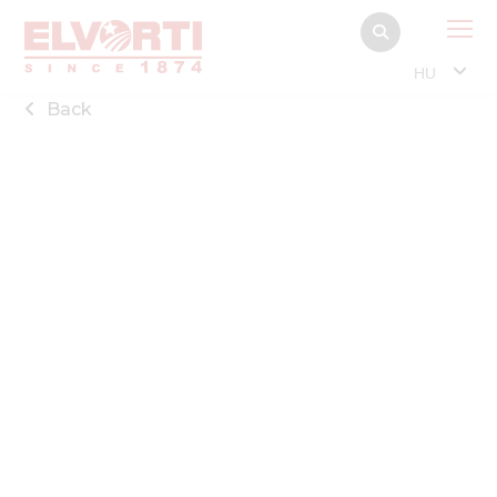
HU
Back