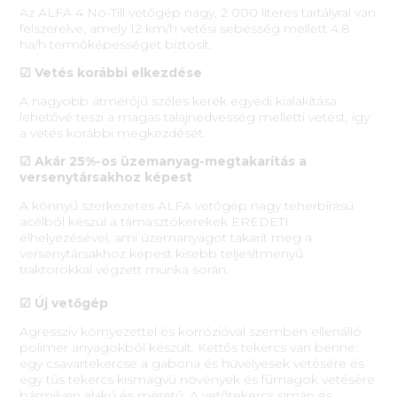
Az ALFA 4 No-Till vetőgép nagy, 2 000 literes tartályral van
felszerelve, amely 12 km/h vetési sebesség mellett 4.8
ha/h termőképességet biztosít.
☑ Vetés korábbi elkezdése
A nagyobb átmérőjű széles kerék egyedi kialakítása
lehetővé teszi a magas talajnedvesség melletti vetést, így
a vetés korábbi megkezdését.
☑ Akár 25%-os üzemanyag-megtakarítás a
versenytársakhoz képest
A könnyű szerkezetes ALFA vetőgép nagy teherbírású
acélból készül a támasztókerekek EREDETI
elhelyezésével, ami üzemanyagot takarít meg a
versenytársakhoz képest kisebb teljesítményű
traktorokkal végzett munka során.
☑ Új vetőgép
Agresszív környezettel és korrózióval szemben ellenálló
polimer anyagokból készült. Kettős tekercs van benne:
egy csavartekercse a gabona és hüvelyesek vetésére és
egy tűs tekercs kismagvú növények és fűmagok vetésére
bármilyen alakú és méretű. A vetőtekercs simán és