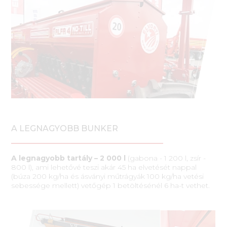
A LEGNAGYOBB BUNKER
A legnagyobb tartály – 2 000 l
(gabona - 1 200 l, zsír -
800 l), ami lehetővé teszi akár 45 ha elvetését nappal
(búza 200 kg/ha és ásványi műtrágyák 100 kg/ha vetési
sebessége mellett) vetőgép 1 betöltésénél 6 ha-t vethet.