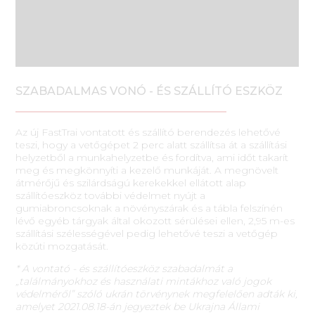
SZABADALMAS VONÓ - ÉS SZÁLLÍTÓ ESZKÖZ
Az új FastTrai vontatott és szállító berendezés lehetővé
teszi, hogy a vetőgépet 2 perc alatt szállítsa át a szállítási
helyzetből a munkahelyzetbe és fordítva, ami időt takarít
meg és megkönnyíti a kezelő munkáját. A megnövelt
átmérőjű és szilárdságú kerekekkel ellátott alap
szállítóeszköz további védelmet nyújt a
gumiabroncsoknak a növényszárak és a tábla felszínén
lévő egyéb tárgyak által okozott sérülései ellen, 2,95 m-es
szállítási szélességével pedig lehetővé teszi a vetőgép
közúti mozgatását.
* A vontató - és szállítóeszköz szabadalmát a
„találmányokhoz és használati mintákhoz való jogok
védelméről” szóló ukrán törvénynek megfelelően adták ki,
amelyet 2021.08.18-án jegyeztek be Ukrajna Állami