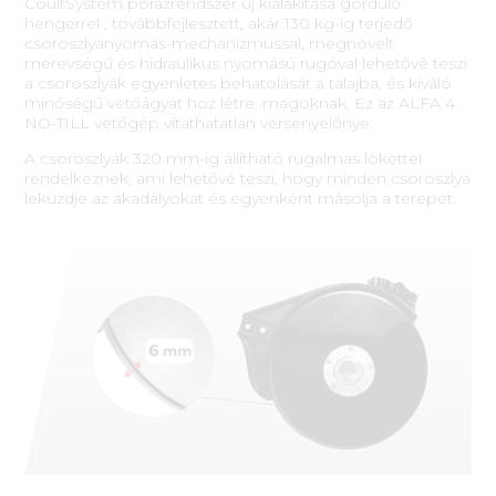
CoultSystem pórázrendszer új kialakítása gördülő
hengerrel , továbbfejlesztett, akár 130 kg-ig terjedő
csoroszlyanyomás-mechanizmussal, megnövelt
merevségű és hidraulikus nyomású rugóval lehetővé teszi
a csoroszlyák egyenletes behatolását a talajba, és kiváló
minőségű vetőágyat hoz létre. magoknak. Ez az ALFA 4
NO-TILL vetőgép vitathatatlan versenyelőnye.
A csoroszlyák 320 mm-ig állítható rugalmas lökettel
rendelkeznek, ami lehetővé teszi, hogy minden csoroszlya
leküzdje az akadályokat és egyenként másolja a terepet.