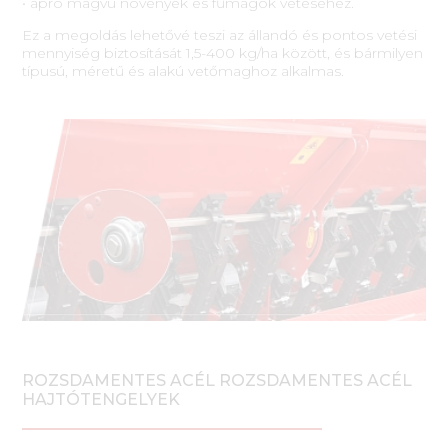
• apró magvú növények és fűmagok vetéséhez.
Ez a megoldás lehetővé teszi az állandó és pontos vetési
mennyiség biztosítását 1,5-400 kg/ha között, és bármilyen
típusú, méretű és alakú vetőmaghoz alkalmas.
ROZSDAMENTES ACÉL ROZSDAMENTES ACÉL
HAJTÓTENGELYEK