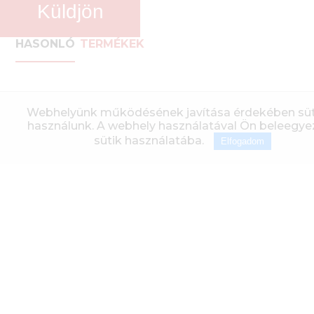
Küldjön
HASONLÓ
TERMÉKEK
Webhelyünk működésének javítása érdekében süt
használunk. A webhely használatával Ön beleegyez
sütik használatába.
Elfogadom
ALFA 6 NO-TILL