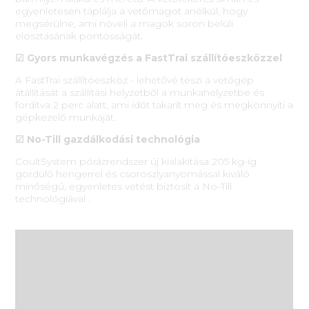
egyenletesen táplálja a vetőmagot anélkül, hogy
megsérülne, ami növeli a magok soron belüli
elosztásának pontosságát.
☑ Gyors munkavégzés a FastTrai szállítóeszközzel
A FastTrai szállítóeszköz - lehetővé teszi a vetőgép
átállítását a szállítási helyzetből a munkahelyzetbe és
fordítva 2 perc alatt, ami időt takarít meg és megkönnyíti a
gépkezelő munkáját.
☑ No-Till gazdálkodási technológia
CoultSystem pórázrendszer új kialakítása 205 kg-ig
gördülő hengerrel és csoroszlyanyomással kiváló
minőségű, egyenletes vetést biztosít a No-Till
technológiával .