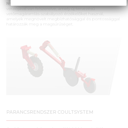
NO-TILL
az elektronikus vetésvezérlő rendszerek új
verziójával van felszerelve, amely új tervezésű
vetőmagáramlás-szabályozó érzékelőket használ,
amelyek megnövelt megbízhatósággal és pontossággal
határozzák meg a magsűrűséget.
PARANCSRENDSZER COULTSYSTEM