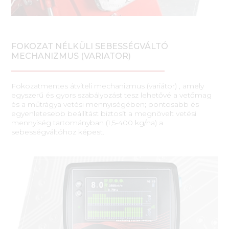
FOKOZAT NÉLKÜLI SEBESSÉGVÁLTÓ
MECHANIZMUS (VARIATOR)
Fokozatmentes átviteli mechanizmus (variátor) , amely
egyszerű és gyors szabályozást tesz lehetővé a vetőmag
és a műtrágya vetési mennyiségében; pontosabb és
egyenletesebb beállítást biztosít a megnövelt vetési
mennyiség tartományban (1,5-400 kg/ha) a
sebességváltóhoz képest.