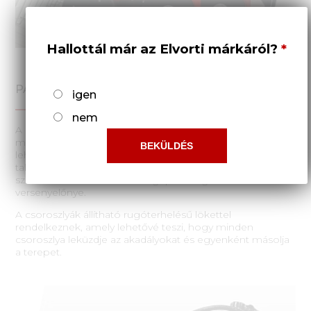
Hallottál már az Elvorti márkáról?
PARANCSRENDSZER
igen
nem
A hengerrel és a 35 kg-ig terjedő csoroszlyanyomó
mechanizmussal ellátott pórázrendszer kialakítása
lehetővé teszi a csoroszlyák egyenletes behatolását a
talajba, és kiváló minőségű vetőágyat hoz létre a vetőmag
számára. Ez az ASTRA 3 vetőgép kétségtelen
versenyelőnye.
A csoroszlyák állítható rugóterhelésű lökettel
rendelkeznek, amely lehetővé teszi, hogy minden
csoroszlya leküzdje az akadályokat és egyenként másolja
a terepet.