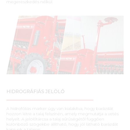
megereszkedés nélkül.
HIDROGRÁFIÁS JELÖLŐ
A hidrofóliás marker úgy van kialakítva, hogy barázdát
hozzon létre a talaj felszínén, amely megmutatja a vetés
helyeit. A jelölőtárcsa a talaj sűrűségétől függően
különböző szögekbe állítható, hogy jól látható barázdát
kapjunk a talajon.