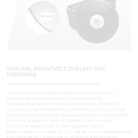
100%-KAL MEGNÖVELT DUPLAST DISC
HŐFORRÁS
A kéttárcsás csoroszlya élettartama 100%-kal nőtt a
megnövelt keménységű bórtartalmú acélok
használatának köszönhetően. A kéttárcsás egysoros
csoroszlya egyedi kialakítása a 6 mm-es elmozdulásnak
köszönhetően hatékony talajvágást biztosít a betakarítási
maradványokkal rendelkező táblákon, és öntisztító
funkcióval rendelkezik. A csoroszlyákra szerelt,
karbantartást nem igénylő FKL agyak hosszú élettartamot
biztosítanak és csökkentik az általános karbantartási