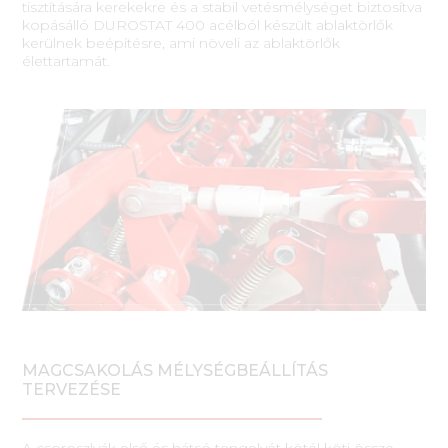
tisztítására kerekekre és a stabil vetésmélységet biztosítva
kopásálló DUROSTAT 400 acélból készült ablaktörlők
kerülnek beépítésre, ami növeli az ablaktörlők
élettartamát.
MAGCSAKOLÁS MÉLYSÉGBEÁLLÍTÁS
TERVEZÉSE
A csoroszlyák első és hátsó tengelyét kötél köti össze,