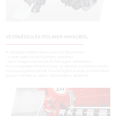
VETŐKÉSZÜLÉK POLIMER ANYAGBÓL
A vetőgép kétféle tekercssel van felszerelve:
• csavar gabona és hüvelyes vetéshez;
• apró magvú növények és fűmagok vetéséhez.
Ez a megoldás lehetővé teszi az állandó és pontos vetési
mennyiség biztosítását 1,5-400 kg/ha között, és bármilyen
típusú, méretű és alakú vetőmaghoz alkalmas.