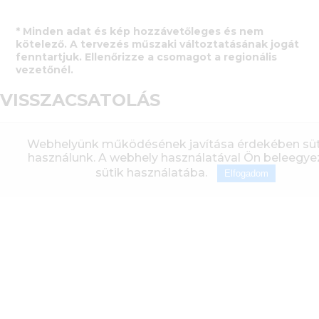
* Minden adat és kép hozzávetőleges és nem
kötelező. A tervezés műszaki változtatásának jogát
fenntartjuk. Ellenőrizze a csomagot a regionális
vezetőnél.
VISSZACSATOLÁS
Webhelyünk működésének javítása érdekében süt
használunk. A webhely használatával Ön beleegyez
sütik használatába.
Elfogadom