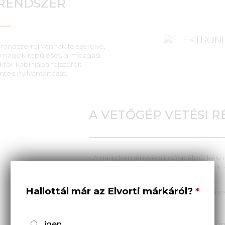
RENDSZER
ndszerrel vannak felszerelve,
tőmagok repülését, a mozgási
tor kabinjába felszerelt
tos nyilvántartását.
A VETŐGÉP VETÉSI R
• A nagy keménységű bóracélból készül
megnövelt élettartammal rendelkezik. 
kg-ig.
Hallottál már az Elvorti márkáról?
• Csomós csatornák vagy hornyolt tárc
• Állítható V-kerék a gördüléshez.
• A másolóhengerek biztosítják a ve
igen