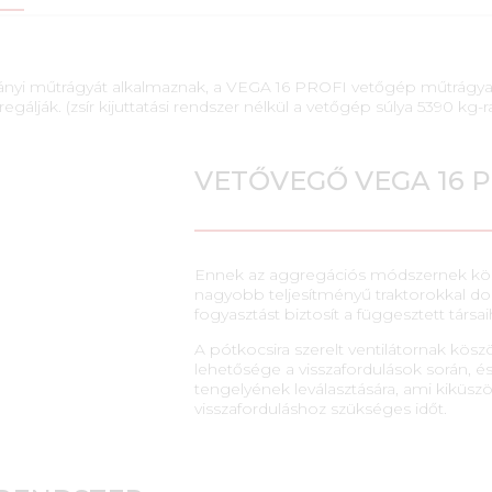
yi műtrágyát alkalmaznak, a VEGA 16 PROFI vetőgép műtrágya kij
egálják. (zsír kijuttatási rendszer nélkül a vetőgép súlya 5390 kg-
VETŐVEGŐ VEGA 16 P
Ennek az aggregációs módszernek kö
nagyobb teljesítményű traktorokkal d
fogyasztást biztosít a függesztett társa
A pótkocsira szerelt ventilátornak kö
lehetősége a visszafordulások során, és
tengelyének leválasztására, ami kiküszöb
visszaforduláshoz szükséges időt.