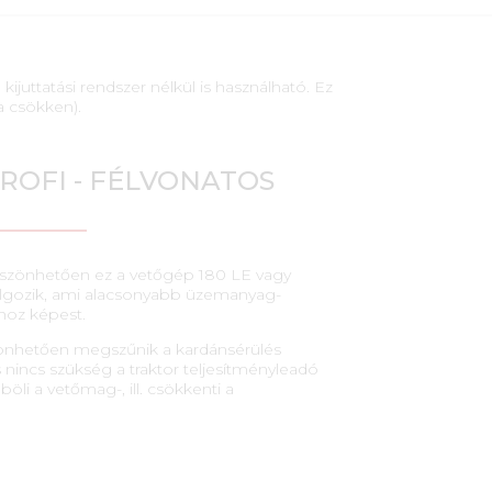
uttatási rendszer nélkül is használható. Ez
ra csökken).
ROFI - FÉLVONATOS
szönhetően ez a vetőgép 180 LE vagy
olgozik, ami alacsonyabb üzemanyag-
ihoz képest.
szönhetően megszűnik a kardánsérülés
 nincs szükség a traktor teljesítményleadó
öli a vetőmag-, ill. csökkenti a