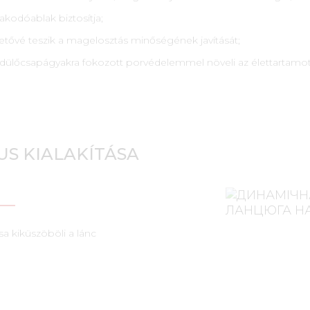
akodóablak biztosítja;
etővé teszik a magelosztás minőségének javítását;
rdülőcsapágyakra fokozott porvédelemmel növeli az élettartamot
US KIALAKÍTÁSA
sa kiküszöböli a lánc