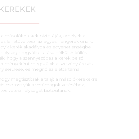
KEREKEK
 a másolókerekek biztosítják, amelyek a
, ez lehetővé teszi az egyes hengerek önálló
egyik kerék akadályba és egyenetlenségbe
 mélység megváltoztatása nélkül. A küllős
, hogy a szennyeződés a kerék belső
eredményeként megszűnik a szelvénytárcsás
y sérülése, és megnő az élettartama.
hogy megtisztítsák a talajt a másolókerekekre
rcsás csoroszlyák a vetőmagok vetéséhez,
es vetésmélységet biztosítanak.