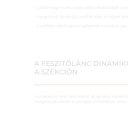
• a vetőmag munka utáni teljes kirakodását a kir
• megnövelt átmérőjű vetőtárcsák, amelyek leh
• a vetőtárcsák forgótengelyének szerelése gö
A FESZÍTŐLÁNC DINAMIK
A SZEKCIÓN
A szakaszon lévő láncfeszítő dinamikus kialakítá
megereszkedését a vetőgép működése során.