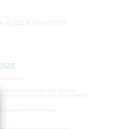
ÉSZE
t kéttárcsás csoroszlya akár 100%-kal
• A talajnyomás beállításának lehetősége 220
sa használatának lehetősége.
tőmag mélységi becsomagolásának