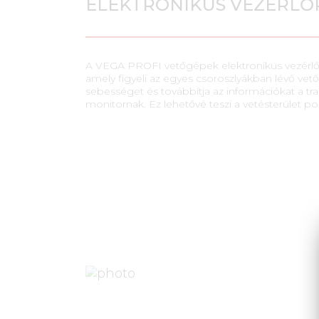
ELEKTRONIKUS VEZÉRLŐ
A VEGA PROFI vetőgépek elektronikus vezérlőre
amely figyeli az egyes csoroszlyákban lévő ve
sebességet és továbbítja az információkat a trak
monitornak. Ez lehetővé teszi a vetésterület pon