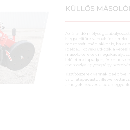
KÜLLŐS MÁSOLÓ
Az állandó mélységszabályozást
kiegyenlítőre vannak felszerelve
mozgását, még akkor is, ha az 
(például kövek) ütközik a vetési
másolókerekek megakadályozzák
felületére tapadjon, és ennek 
csoroszlya agycsapágy szerelvén
Tisztítószerek vannak beépítve, 
való rátapadástól, illetve kéttá
amelyek nedves alapon egyenlet