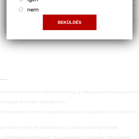
pontosságát. A küllős másolókerekek tá
nem
belső üregében.
• A vetőgép magasan elhelyezett elhel
okozta eltömődést.
l készült vetőberendezés biztosítja a magok pontos egyszemcs
nyiségét a szelep szabályozza;
 van felszerelve, amely megakadályozza a magvak tömörödését és
gy oldala, melynek kopása jelzi a csere szükségességét;
a a terhelések befolyását, és garantálja a használat tartósságát;