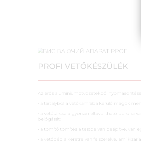
PROFI VETŐKÉSZÜLÉK
Az erős alumíniumötvözetekből nyomásöntésse
• a tartályból a vetőkamrába kerülő magok men
• a vetőtárcsára gyorsan eltávolítható borona
belógását;
• a tömítő tömítés a testbe van beépítve, van e
• a vetőgép a keretre van felszerelve, ami kizárj