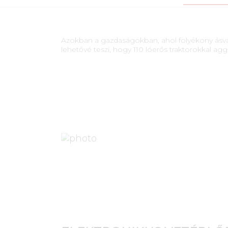
Azokban a gazdaságokban, ahol folyékony ásván
lehetővé teszi, hogy 110 lóerős traktorokkal aggr