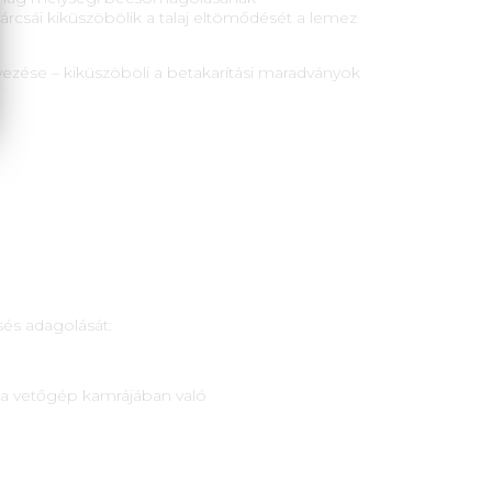
rcsái kiküszöbölik a talaj eltömődését a lemez
yezése – kiküszöböli a betakarítási maradványok
és adagolását:
 a vetőgép kamrájában való