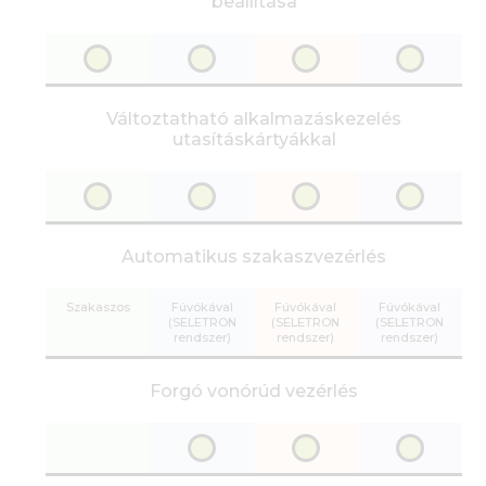
beállítása
Változtatható alkalmazáskezelés
utasításkártyákkal
Automatikus szakaszvezérlés
Szakaszos
Fúvókával
Fúvókával
Fúvókával
(SELETRON
(SELETRON
(SELETRON
rendszer)
rendszer)
rendszer)
Forgó vonórúd vezérlés