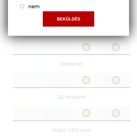
nem
WiFi
Ethernet
3G modem
Külső GPS vevő