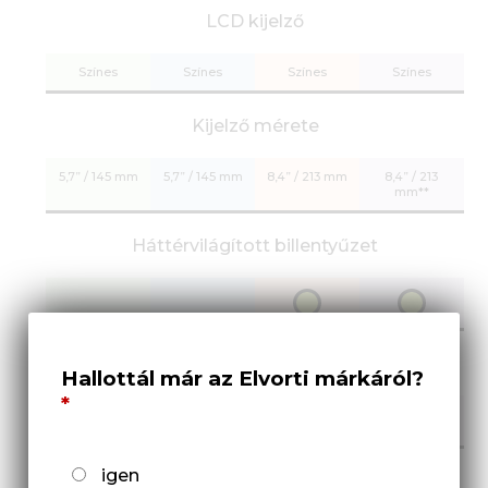
LCD kijelző
Színes
Színes
Színes
Színes
Kijelző mérete
5,7” / 145 mm
5,7” / 145 mm
8,4” / 213 mm
8,4” / 213
mm**
Háttérvilágított billentyűzet
SD kártyaolvasó
Hallottál már az Elvorti márkáról?
igen
USB 2.0 adatcsatlakozó