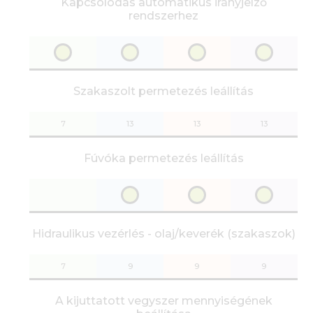
Kapcsolódás automatikus irányjelző
rendszerhez
Szakaszolt permetezés leállítás
7
13
13
13
Fúvóka permetezés leállítás
Hidraulikus vezérlés - olaj/keverék (szakaszok)
7
9
9
9
A kijuttatott vegyszer mennyiségének