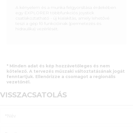
A kényelem és a munka felgyorsítása érdekében
egy EXPLORER többfunkciós joystick
csatlakoztatható - új kialakítás, amely lehetővé
teszi a gép fő funkcióinak (permetezés és
hidraulika) vezérlését.
* Minden adat és kép hozzávetőleges és nem
kötelező. A tervezés műszaki változtatásának jogát
fenntartjuk. Ellenőrizze a csomagot a regionális
vezetőnél.
VISSZACSATOLÁS