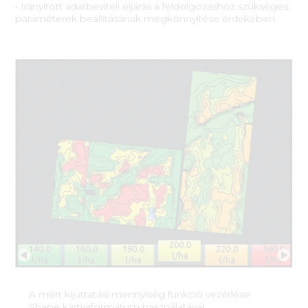
• Irányított adatbeviteli eljárás a feldolgozáshoz szükséges
paraméterek beállításának megkönnyítése érdekében.
A mért kijuttatási mennyiség funkció vezérlése
Shape kártyaformátum használatával.