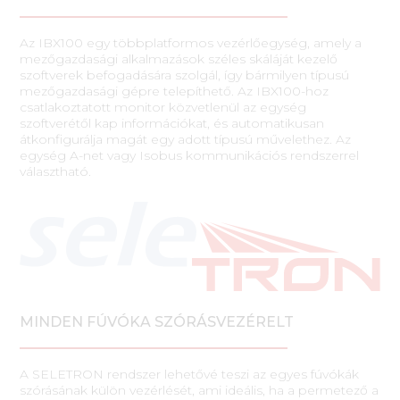
Az IBX100 egy többplatformos vezérlőegység, amely a
mezőgazdasági alkalmazások széles skáláját kezelő
szoftverek befogadására szolgál, így bármilyen típusú
mezőgazdasági gépre telepíthető. Az IBX100-hoz
csatlakoztatott monitor közvetlenül az egység
szoftverétől kap információkat, és automatikusan
átkonfigurálja magát egy adott típusú művelethez. Az
egység A-net vagy Isobus kommunikációs rendszerrel
választható.
MINDEN FÚVÓKA SZÓRÁSVEZÉRELT
A SELETRON rendszer lehetővé teszi az egyes fúvókák
szórásának külön vezérlését, ami ideális, ha a permetező a