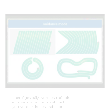
Lehetséges pálya vezetési módok:
párhuzamos nyomvonalak, ívelt
nyomvonalak, kör és szabadon