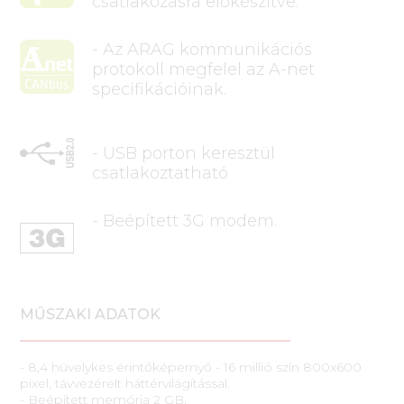
csatlakozásra előkészítve.
- Az ARAG kommunikációs
protokoll megfelel az A-net
specifikációinak.
- USB porton keresztül
csatlakoztatható
- Beépített 3G modem.
MŰSZAKI ADATOK
- 8,4 hüvelykes érintőképernyő - 16 millió szín 800x600
pixel, távvezérelt háttérvilágítással.
- Beépített memória 2 GB.