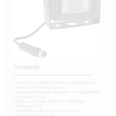
TV KAMERA
• Infra vörös világítás éjszakai megfigyeléshez;
• Állítható dőlésszögű konzol;
• Kapcsoló közvetlen vagy tükör megfigyeléshez.
Műszaki jellemzők:
• Színes ccd-érzékelő 1/3", 512 x 582 pixel;
• Látószög 120°;
• Csatlakozó kábel hossza - 15 méter;
• Tápfeszültség 12 V dc.