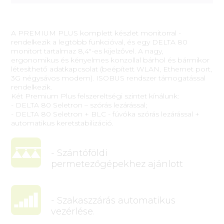
A PREMIUM PLUS komplett készlet monitorral -
rendelkezik a legtöbb funkcióval, és egy DELTA 80
monitort tartalmaz 8,4"-es kijelzővel. A nagy,
ergonomikus és kényelmes konzollal bárhol és bármikor
létesíthető adatkapcsolat (beépített WLAN, Ethernet port,
3G négysávos modem). ISOBUS rendszer támogatással
rendelkezik.
Két Premium Plus felszereltségi szintet kínálunk:
- DELTA 80 Seletron – szórás lezárással;
- DELTA 80 Seletron + BLC - fúvóka szórás lezárással +
automatikus keretstabilizáció.
- Szántóföldi
permetezőgépekhez ajánlott
- Szakaszzárás automatikus
vezérlése.