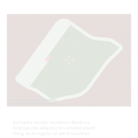
Komplex terület nézetben általános
feldolgozási állapotú területeket jelenít
meg, és kinagyítja az adott területet.