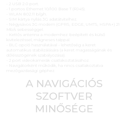
- 2 USB 2.0 port.
- 1 portos Ethernet 10/100 Base T (RJ45).
- WLAN 802.11 b/g/n.
- SIM kártya nyílás 3G adatátvitelhez.
- Négysávos 3G modem (GPRS, EDGE, UMTS, HSPA+) 21
Mb/s sebességgel.
- Kettős antenna a modemhez: beépített és külső
kivitelezéssel, mágneses talppal.
- BLC opció használatával - lehetőség a keret
automatikus stabilizálására (a keret magasságának és
dőlésszögének szabályozása).
- 2 port videokamerák csatlakoztatásához.
- Navigátorként működik, ha nincs csatlakoztatva
mezőgazdasági géphez.
A NAVIGÁCIÓS
SZOFTVER
MINŐSÉGE