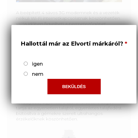
A beépített 4 sávos 3G modemnek és a vezeték
nélküli Wi-Fi internetkapcsolatnak köszönhetően
valós időben figyelheti a permetezőgépet
anélkül, hogy elhagyná az irodáját.
Hallottál már az Elvorti márkáról?
igen
nem
BLC KIT
Az opcionálisan felszerelhető BLC (Keretszint-
szabályozó) ugyanazt a szórókeret távolságot
tartja az egyenetlen talajtól, egyenletes talajfedést
biztosítva a gémekre szerelt ultrahangos
érzékelőknek köszönhetően.