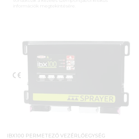
vonatkozik a kezelés szempontjából kritikus
információk megtekintésére.
IBX100 PERMETEZŐ VEZÉRLŐEGYSÉG