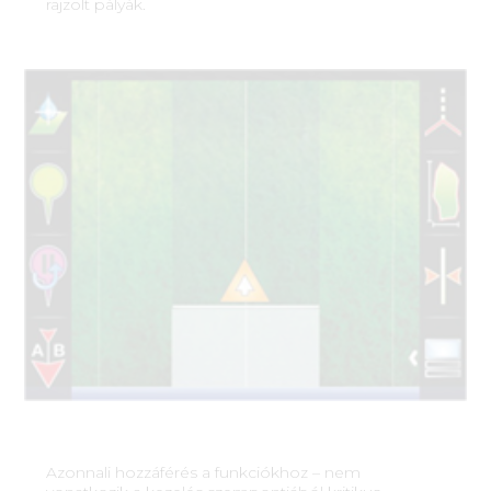
rajzolt pályák.
Azonnali hozzáférés a funkciókhoz – nem