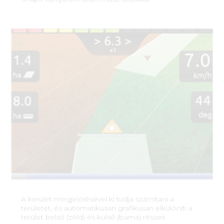
A kerület megjelölésével ki tudja számítani a
területet, és automatikusan grafikusan elkülöníti a
terület belső (zöld) és külső (barna) részeit.