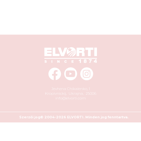
Jevhena Chikalenko, 1
Kropivnickij
,
Ukrajna
,
25006
info@elvorti.com
Szerzői jog© 2004-2026 ELVORTI. Minden jog fenntartva.