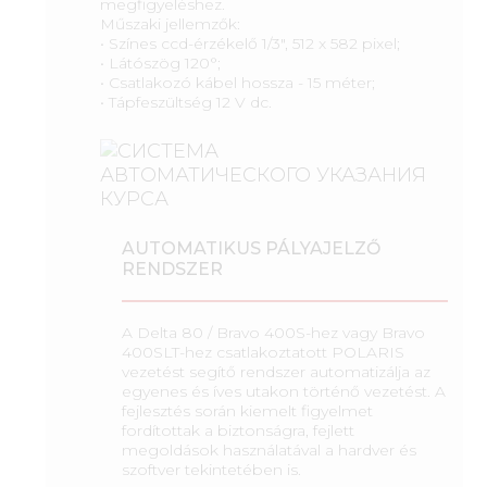
megfigyeléshez.
Műszaki jellemzők:
• Színes ccd-érzékelő 1/3", 512 x 582 pixel;
• Látószög 120°;
• Csatlakozó kábel hossza - 15 méter;
• Tápfeszültség 12 V dc.
AUTOMATIKUS PÁLYAJELZŐ
RENDSZER
A Delta 80 / Bravo 400S-hez vagy Bravo
400SLT-hez csatlakoztatott POLARIS
vezetést segítő rendszer automatizálja az
egyenes és íves utakon történő vezetést. A
fejlesztés során kiemelt figyelmet
fordítottak a biztonságra, fejlett
megoldások használatával a hardver és
szoftver tekintetében is.