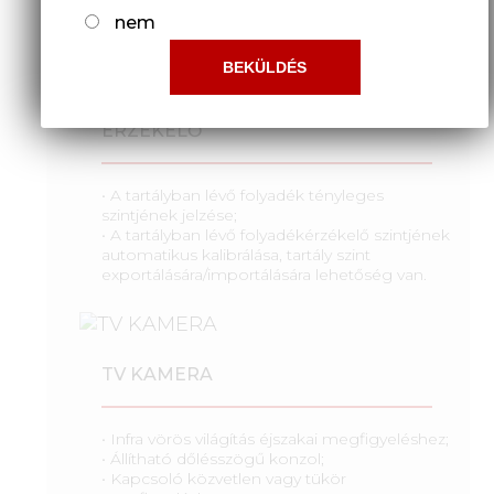
nem
PERMETLÉ FOLYADÉKSZINT
ÉRZÉKELŐ
• A tartályban lévő folyadék tényleges
szintjének jelzése;
• A tartályban lévő folyadékérzékelő szintjének
automatikus kalibrálása, tartály szint
exportálására/importálására lehetőség van.
TV KAMERA
• Infra vörös világítás éjszakai megfigyeléshez;
• Állítható dőlésszögű konzol;
• Kapcsoló közvetlen vagy tükör