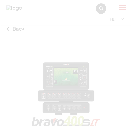
HU
Back