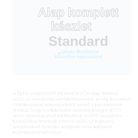
Alap komplett
készlet
Standard
Monitorral
közvetlen kapcsolattal
A TETIS VONTATOTT PERMETEZŐK Alap BRAVO
400S LT monitorral vannak felszerelve, amely közvetlen
csatlakozással szakaszonként vezérli a permetezést
anélkül, hogy további külső vezérlőegységre (ECU)
lenne szükség utasításkártyákkal. A GPS navigációs
funkciókkal felszerelt BRAVO 400S LT egyszerű
telepítésével és kiváló ár/teljesítmény arányával
különböztethető meg.