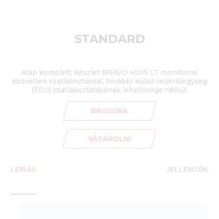
STANDARD
Alap komplett készlet BRAVO 400S LT monitorral
közvetlen csatlakoztással, további külső vezérlőegység
(ECU) csatlakoztatásának lehetősége nélkül.
BROSÚRA
VÁSÁROLNI
LEÍRÁS
JELLEMZŐK