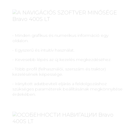
• Minden grafikus és numerikus információ egy
oldalon.
• Egyszerű és intuitív használat.
• Kevesebb lépés az új kezelés megkezdéséhez.
• Több profil (felhasználói, szerszám és traktor)
kezelésének képessége.
• Irányított adatbeviteli eljárás a feldolgozáshoz
szükséges paraméterek beállításának megkönnyítése
érdekében.