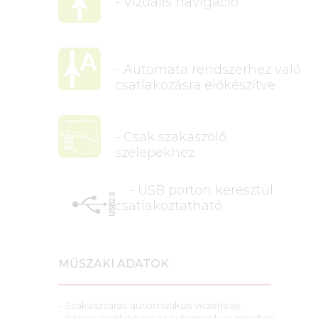
- Vizuális navigáció
- Automata rendszerhez való
csatlakozásra előkészítve
- Csak szakaszoló
szelepekhez
- USB porton keresztül
csatlakoztatható
MŰSZAKI ADATOK
- Szakaszzárás automatikus vezérlése.
- Képes csatlakozni az automatikus irányítási