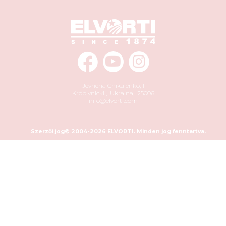
Jevhena Chikalenko, 1
Kropivnickij
,
Ukrajna
,
25006
info@elvorti.com
Szerzői jog© 2004-2026 ELVORTI. Minden jog fenntartva.