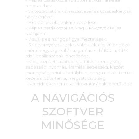
rendszerhez.
- Változtatható alkalmazásvezérlés utasításkártyák
segítségével.
- Hét víz- és olajszakasz vezérlése.
- Képes csatlakozni az Arag GPS-vevők teljes
skálájához.
- Vizuális és hangos figyelmeztetések.
- Szoftvernyelvek széles választéka és különböző
mértékegységek (l / ha, gal / acre, l / 100m, GPK
stb.) beállításának lehetősége.
- Megjelenített adatok: kijuttatási mennyiség,
sebesség, nyomás, áramlási sebesség, kiszórt
mennyiség, szint a tartályban, megmunkált terület,
kezelés időtartama, megtett távolság.
- Két videokamera csatlakoztatásának lehetősége.
A NAVIGÁCIÓS
SZOFTVER
MINŐSÉGE